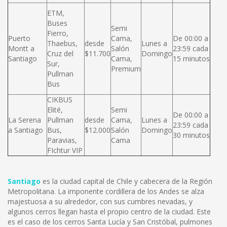
ETM,
Buses
Semi
Fierro,
Puerto
Cama,
De 00:00 a
Thaebus,
desde
Lunes a
Montt a
Salón
23:59 cada
Cruz del
$11.700
Domingo
Santiago
Cama,
15 minutos
Sur,
Premium
Pullman
Bus
CIKBUS
Elité,
Semi
De 00:00 a
La Serena
Pullman
desde
Cama,
Lunes a
23:59 cada
a Santiago
Bus,
$12.000
Salón
Domingo
30 minutos
Paravias,
Cama
FIchtur VIP
Santiago
es la ciudad capital de Chile y cabecera de la Región
Metropolitana. La imponente cordillera de los Andes se alza
majestuosa a su alrededor, con sus cumbres nevadas, y
algunos cerros llegan hasta el propio centro de la ciudad. Este
es el caso de los cerros Santa Lucía y San Cristóbal, pulmones