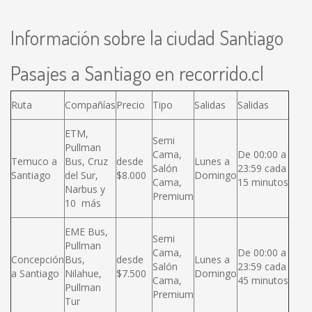
Información sobre la ciudad Santiago
Pasajes a Santiago en recorrido.cl
Ruta
Compañías
Precio
Tipo
Salidas
Salidas
ETM,
Semi
Pullman
Cama,
De 00:00 a
Temuco a
Bus, Cruz
desde
Lunes a
Salón
23:59 cada
Santiago
del Sur,
$8.000
Domingo
Cama,
15 minutos
Narbus y
Premium
10 más
EME Bus,
Semi
Pullman
Cama,
De 00:00 a
Concepción
Bus,
desde
Lunes a
Salón
23:59 cada
a Santiago
Nilahue,
$7.500
Domingo
Cama,
45 minutos
Pullman
Premium
Tur