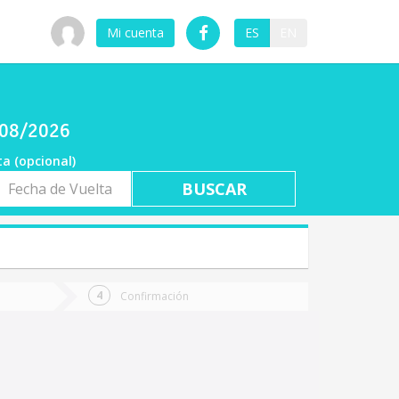
Mi cuenta
ES
EN
/08/2026
ta (opcional)
a
ta
Confirmación