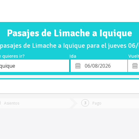
Pasajes de Limache a Iquique
pasajes de Limache a Iquique para el jueves 06
 quieres ir?
Ida
Vuel
*
Fech
Iquique
o
Fecha
de
de
Vuel
Ida
Asientos
Pago