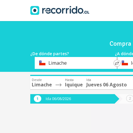
Compra 
¿De dónde partes?
¿A dónde
*
*
Limache
Origen
Destin
Desde
Hasta
Ida
Limache
Iquique
Jueves 06 Agosto
Ida 06/08/2026