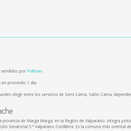
n vendidos por
Pullman
.
 en promedio 1 día.
uedes elegir entre los servicios de Semi Cama, Salón Cama; dependien
ache
a provincia de Marga Marga, en la Región de Valparaíso. Integra junt
ipción Senatorial 5.ª Valparaíso Cordillera. Es la comuna más oriental