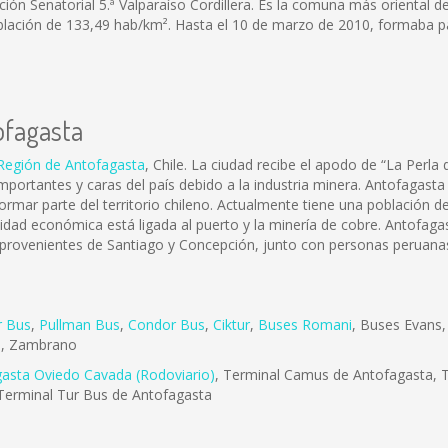
ipción Senatorial 5.ª Valparaíso Cordillera. Es la comuna más oriental
lación de 133,49 hab/km². Hasta el 10 de marzo de 2010, formaba part
ofagasta
Región de Antofagasta
, Chile. La ciudad recibe el apodo de “La Perla
portantes y caras del país debido a la industria minera. Antofagasta
formar parte del territorio chileno. Actualmente tiene una población
ividad económica está ligada al puerto y la minería de cobre. Antofa
 provenientes de Santiago y Concepción, junto con personas peruanas
r Bus
,
Pullman Bus
,
Condor Bus
,
Ciktur
,
Buses Romani
, Buses Evans
e
, Zambrano
gasta Oviedo Cavada (Rodoviario)
, Terminal Camus de Antofagasta, T
Terminal Tur Bus de Antofagasta