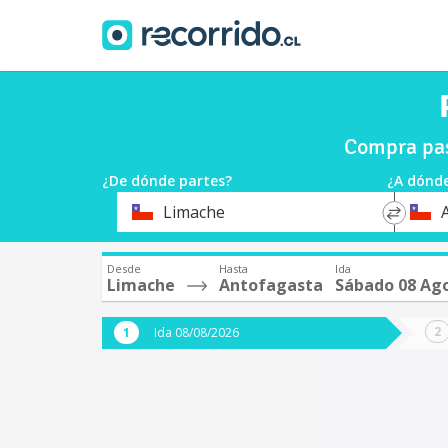
Compra pas
¿De dónde partes?
¿A dónde
*
*
Limache
Origen
Destin
Desde
Hasta
Ida
Limache
Antofagasta
Sábado 08 Ag
Ida 08/08/2026