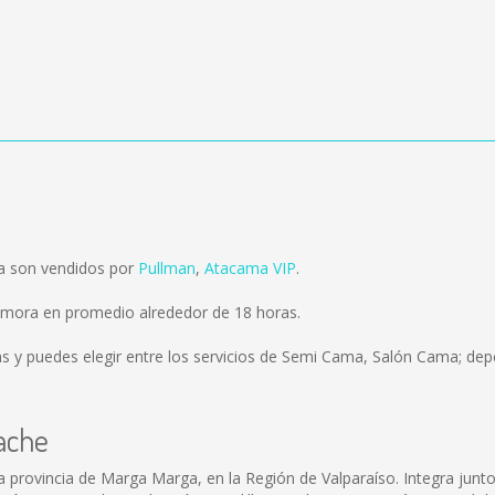
a son vendidos por
Pullman
,
Atacama VIP
.
emora en promedio alrededor de 18 horas.
ms
y puedes elegir entre los servicios de Semi Cama, Salón Cama; depe
ache
a provincia de Marga Marga, en la Región de Valparaíso. Integra junt