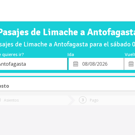
Pasajes de Limache a Antofagast
ajes de Limache a Antofagasta para el sábado
 quieres ir?
Ida
Vuel
*
Fech
Antofagasta
o
Fecha
de
de
Vuel
Ida
osto
Asientos
Pago