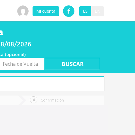
Mi cuenta
ES
EN
a
 08/08/2026
ta (opcional)
a
ta
Confirmación