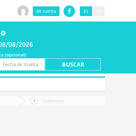
Mi cuenta
ES
EN
io
 08/08/2026
ta (opcional)
a
ta
Confirmación