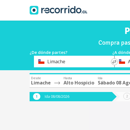
P
Compra pas
¿De dónde partes?
¿A dónde
*
*
Limache
Origen
Destin
Desde
Hasta
Ida
Limache
Alto Hospicio
Sábado 08 Ag
Ida 08/08/2026