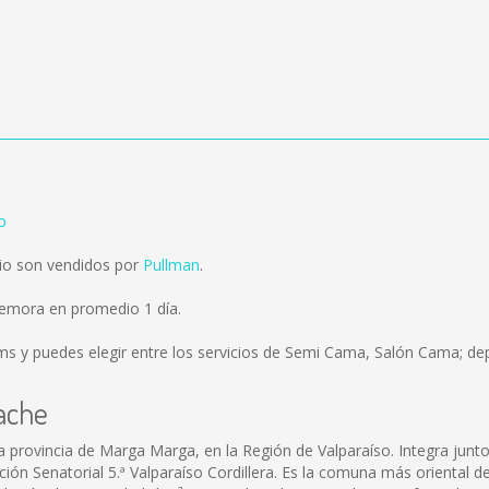
o
io son vendidos por
Pullman
.
demora en promedio 1 día.
ms
y puedes elegir entre los servicios de Semi Cama, Salón Cama; dep
ache
a provincia de Marga Marga, en la Región de Valparaíso. Integra junt
ipción Senatorial 5.ª Valparaíso Cordillera. Es la comuna más oriental