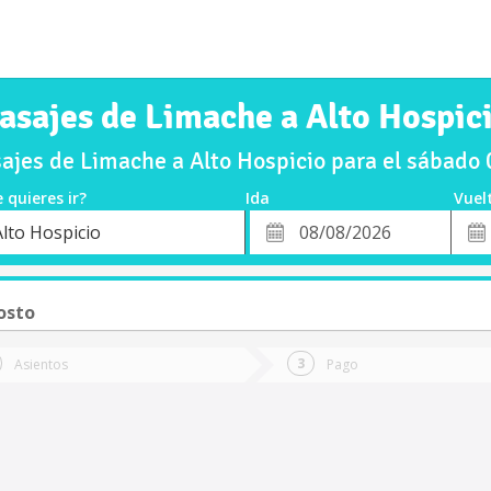
asajes de Limache a Alto Hospic
ajes de Limache a Alto Hospicio para el sábado
 quieres ir?
Ida
Vuel
*
Fech
Alto Hospicio
o
Fecha
de
de
Vuel
Ida
osto
Asientos
Pago