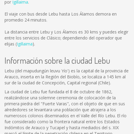
por
Igillaima
.
El viaje con bus desde Lebu hasta Los Álamos demora en
promedio 24 minutos.
La distancia entre Lebu y Los Álamos es
30 kms
y puedes elegir
entre los servicios de Clásico; dependiendo del operador que
elijas (
Igillaima
).
Información sobre la ciudad Lebu
Lebu (del mapudungún leuvu 'río') es la capital de la provincia de
Arauco, inserta en la Región del Biobío, se localiza a 145 km al
sur de la ciudad de Concepción, Capital regional (Chile).
La ciudad de Lebu fue fundada el 8 de octubre de 1862,
realizándose una solemne ceremonia de colocación de la
primera piedra del "Fuerte Varas", con el objeto de que en sus
alrededores se levantara una población que atrajera a los
numerosos colonos diseminados en el Valle del Río Lebu. El río
fue considerado como la frontera natural entre los Estados
Indómitos de Arauco y Tucapel y hasta mediados del s. XIX
marcó el límite de la penetración chilena en el Territorio