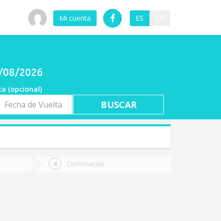
Mi cuenta
ES
EN
07/08/2026
ta (opcional)
a
ta
Confirmación