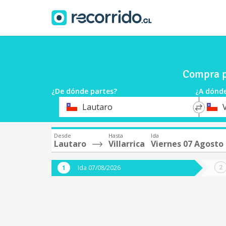
Compra pa
¿De dónde partes?
¿A dónde
*
*
Lautaro
V
Origen
Destin
Desde
Hasta
Ida
Lautaro
Villarrica
Viernes 07 Agosto
Ida 07/08/2026