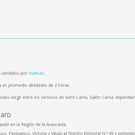
on vendidos por
Pullman
.
ra en promedio alrededor de 2 horas.
edes elegir entre los servicios de Semi Cama, Salón Cama; dependiend
taro
utín en la Región de la Araucanía.
, Perquenco, Victoria y Vilcún el Distrito Electoral N.º 49 y pertenec