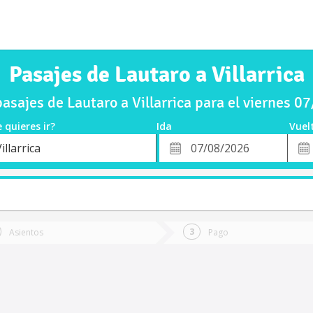
Pasajes de Lautaro a Villarrica
sajes de Lautaro a Villarrica para el viernes 
 quieres ir?
Ida
Vuel
*
Fech
illarrica
o
Fecha
de
de
Vuel
Ida
Asientos
Pago