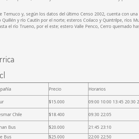
de Temuco y, según los datos del último Censo 2002, cuenta con una 
o Quillén y río Cautín por el norte; esteros Coilaco y Quintrilpe, ríos M
asta el río Trueno, por el este; estero Valle Penco, Cerro quemado has
rrica
cl
pañía
Precio
Horarios
ur
$15.000
09:00 10:00 13:45 20:30 
smar Chile
$18.400
09:30 22:05
man Bus
$20.000
21:45 23:10
e Bus
$25.000
22:00 22:50