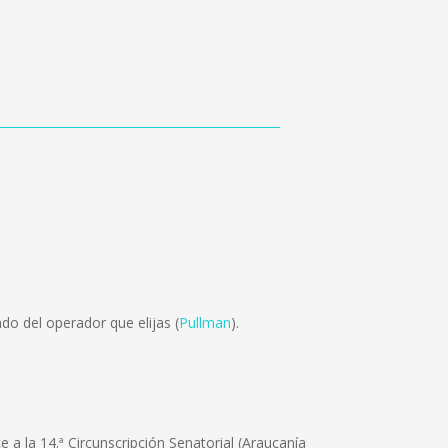
o del operador que elijas (
Pullman
).
e a la 14.ª Circunscripción Senatorial (Araucanía