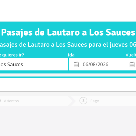
Pasajes de Lautaro a Los Sauces
sajes de Lautaro a Los Sauces para el jueves 
 quieres ir?
Ida
Vuel
*
Fech
Los Sauces
o
Fecha
de
de
Vuel
Ida
o
Asientos
Pago