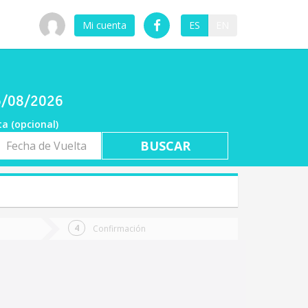
Mi cuenta
ES
EN
06/08/2026
ta (opcional)
a
ta
Confirmación