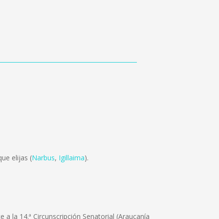
ue elijas (
Narbus
,
Igillaima
).
e a la 14.ª Circunscripción Senatorial (Araucanía