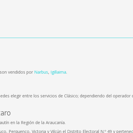
 son vendidos por
Narbus
,
Igillaima
.
edes elegir entre los servicios de Clásico; dependiendo del operador q
taro
utín en la Región de la Araucanía.
, Perquenco, Victoria y Vilcún el Distrito Electoral N.º 49 y pertenec