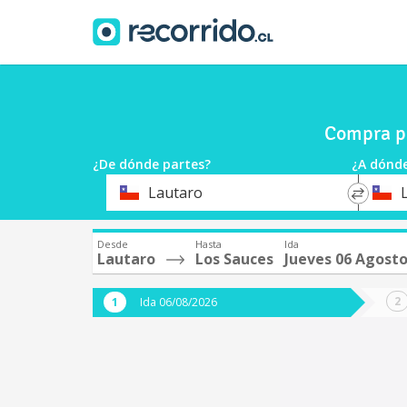
Compra pa
¿De dónde partes?
¿A dónde
*
*
Lautaro
Origen
Destin
Desde
Hasta
Ida
Lautaro
Los Sauces
Jueves 06 Agost
Ida 06/08/2026