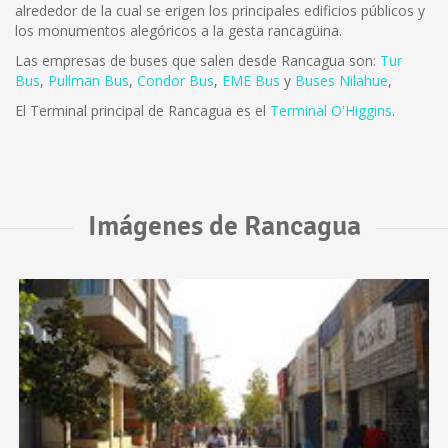
alrededor de la cual se erigen los principales edificios públicos y
los monumentos alegóricos a la gesta rancagüina.
Las empresas de buses que salen desde Rancagua son:
Tur
Bus
,
Pullman Bus
,
Condor Bus
,
EME Bus
y
Buses Nilahue
,
El Terminal principal de Rancagua es el
Terminal O'Higgins
.
Imágenes de Rancagua