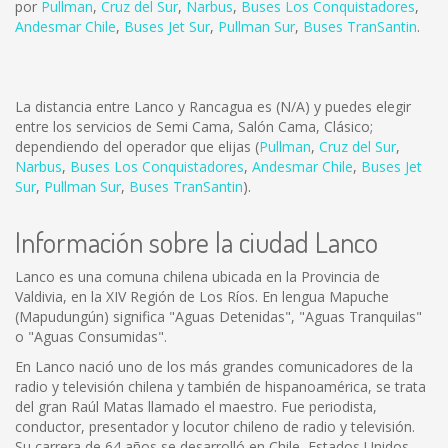
por
Pullman
,
Cruz del Sur
,
Narbus
,
Buses Los Conquistadores
,
Andesmar Chile
,
Buses Jet Sur
,
Pullman Sur
,
Buses TranSantin
.
La distancia entre Lanco y Rancagua es
(N/A)
y puedes elegir
entre los servicios de Semi Cama, Salón Cama, Clásico;
dependiendo del operador que elijas (
Pullman
,
Cruz del Sur
,
Narbus
,
Buses Los Conquistadores
,
Andesmar Chile
,
Buses Jet
Sur
,
Pullman Sur
,
Buses TranSantin
).
Información sobre la ciudad Lanco
Lanco es una comuna chilena ubicada en la Provincia de
Valdivia, en la XIV Región de Los Ríos. En lengua Mapuche
(Mapudungún) significa "Aguas Detenidas", "Aguas Tranquilas"
o "Aguas Consumidas".
En Lanco nació uno de los más grandes comunicadores de la
radio y televisión chilena y también de hispanoamérica, se trata
del gran Raúl Matas llamado el maestro. Fue periodista,
conductor, presentador y locutor chileno de radio y televisión.
Su carrera de 64 años se desarrolló en Chile, Estados Unidos,