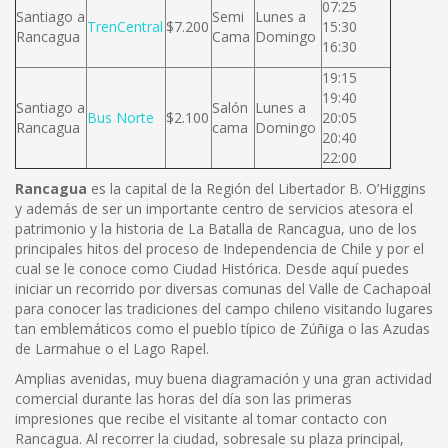
07:25
Santiago a
Semi
Lunes a
TrenCentral
$7.200
15:30
Rancagua
Cama
Domingo
16:30
19:15
19:40
Santiago a
Salón
Lunes a
Bus Norte
$2.100
20:05
Rancagua
cama
Domingo
20:40
22:00
Rancagua
es la capital de la Región del Libertador B. O’Higgins
y además de ser un importante centro de servicios atesora el
patrimonio y la historia de La Batalla de Rancagua, uno de los
principales hitos del proceso de Independencia de Chile y por el
cual se le conoce como Ciudad Histórica. Desde aquí puedes
iniciar un recorrido por diversas comunas del Valle de Cachapoal
para conocer las tradiciones del campo chileno visitando lugares
tan emblemáticos como el pueblo típico de Zúñiga o las Azudas
de Larmahue o el Lago Rapel.
Amplias avenidas, muy buena diagramación y una gran actividad
comercial durante las horas del día son las primeras
impresiones que recibe el visitante al tomar contacto con
Rancagua. Al recorrer la ciudad, sobresale su plaza principal,