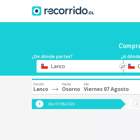
Compra
¿De dónde partes?
¿A dónde
*
*
Lanco
Origen
Destin
Desde
Hasta
Ida
Lanco
Osorno
Viernes 07 Agosto
Ida 07/08/2026