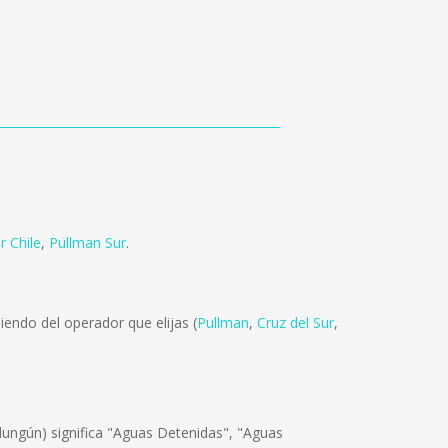
 Chile
,
Pullman Sur
.
endo del operador que elijas (
Pullman
,
Cruz del Sur
,
dungún) significa "Aguas Detenidas", "Aguas