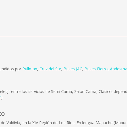
vendidos por
Pullman
,
Cruz del Sur
,
Buses JAC
,
Buses Fierro
,
Andesmar
legir entre los servicios de Semi Cama, Salón Cama, Clásico; dependi
r
).
co
 de Valdivia, en la XIV Región de Los Ríos. En lengua Mapuche (Mapu