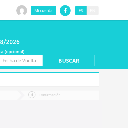
Mi cuenta
ES
EN
08/2026
ta (opcional)
a
ta
Confirmación