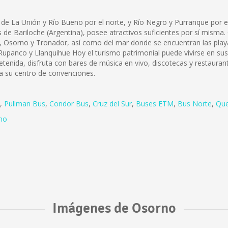
de La Unión y Río Bueno por el norte, y Río Negro y Purranque por el
de Bariloche (Argentina), posee atractivos suficientes por sí misma. O
do, Osorno y Tronador, así como del mar donde se encuentran las pl
upanco y Llanquihue Hoy el turismo patrimonial puede vivirse en sus 
tenida, disfruta con bares de música en vivo, discotecas y restaura
 a su centro de convenciones.
,
Pullman Bus
,
Condor Bus
,
Cruz del Sur
,
Buses ETM
,
Bus Norte
,
Que
no
Imágenes de Osorno