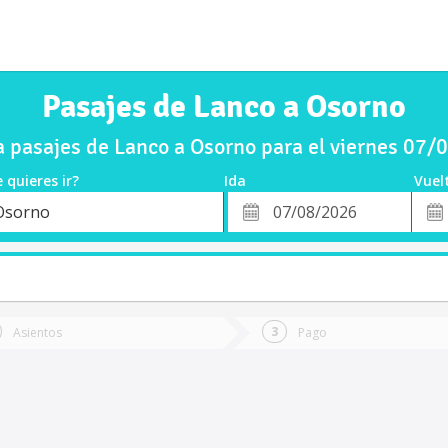
Pasajes de Lanco a Osorno
 pasajes de Lanco a Osorno para el viernes 07/
 quieres ir?
Ida
Vuel
*
Fech
Osorno
o
Fecha
de
de
Vuel
Ida
Asientos
Pago