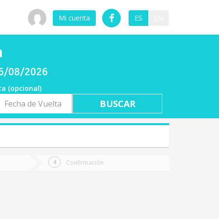
Mi cuenta
ES
EN
n
06/08/2026
ta (opcional)
a
ta
Confirmación