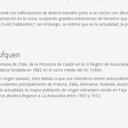
onal con edificaciones de diverso tamaño junto a un sector con altos
anización en la zona, ocupando grandes extensiones de terrenos que 
 5.442 habitantes;1 sin embargo, se estima que en la actualidad, la p
rufquen
na de Chile, de la Provincia de Cautín en la IX Región de Araucanía.
rtaleza fundada en 1882 en el curso medio del río Toltén.
un origen variado, esto debido a que sus miembros tienen antecedente
cedentes principalmente de Francia, Italia, Alemania, Holanda, Austria
n la actualidad, la mayor población de origen extranjero reside en F
os abuelos llegaron a La Araucanía entre 1903 y 1912.