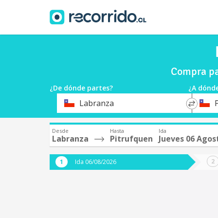
Compra pa
¿De dónde partes?
¿A dónde
*
*
Labranza
Origen
Destin
Desde
Hasta
Ida
Labranza
Pitrufquen
Jueves 06 Agos
Ida 06/08/2026