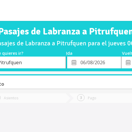
Pasajes de Labranza a Pitrufque
sajes de Labranza a Pitrufquen para el jueves 
 quieres ir?
Ida
Vuel
*
Fech
Pitrufquen
o
Fecha
de
de
Vuel
Ida
to
Asientos
Pago