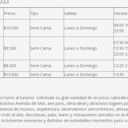
.cl
Precio
Tipo
Salidas
Horario
08:00 1
$10.500
Semi Cama
Lunes a Domingo
23:59
07:30 0
$9.500
Semi Cama
Lunes a Domingo
13:30 1
22:00 2
$8.000
Semi Cama
Lunes a Domingo
12:25 2
$13.900
Semi Cama
Lunes a Domingo
14:30
 torno al turismo. Sobresale su gran variedad de recursos culturales
activa Avenida del Mar, aire puro, clima ideal y atractivos lugares par
xistencia de museos, arquitectura, observatorios astronómicos, artesa
odo el año, discotecas, pubs, bares y restaurantes ubicados en la Av
 la bohemia serenense y disfrutes de inolvidables momentos junto a 