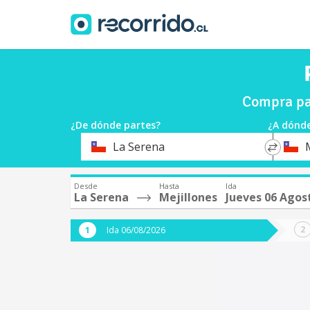
Compra pas
¿De dónde partes?
¿A dónde
*
*
La Serena
Origen
Destin
Desde
Hasta
Ida
La Serena
Mejillones
Jueves 06 Agos
Ida 06/08/2026