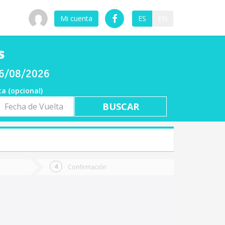
Mi cuenta
ES
EN
s
 06/08/2026
ta (opcional)
a
ta
Confirmación