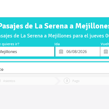
Pasajes de La Serena a Mejillone
ajes de La Serena a Mejillones para el jueves
 quieres ir?
Ida
Vuel
*
Fech
Mejillones
o
Fecha
de
de
Vuel
Ida
to
Asientos
Pago