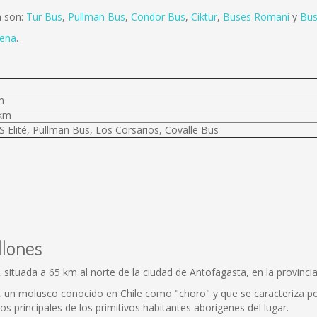
a son:
Tur Bus
,
Pullman Bus
,
Condor Bus
,
Ciktur
,
Buses Romani
y
Bus
rena
.
m
 km
 Elité, Pullman Bus, Los Corsarios, Covalle Bus
llones
, situada a 65 km al norte de la ciudad de Antofagasta, en la provin
ón”, un molusco conocido en Chile como "choro" y que se caracteriza 
os principales de los primitivos habitantes aborígenes del lugar.