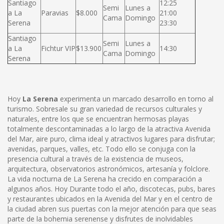
Santiago
12:25
Semi
Lunes a
a La
Paravias
$8.000
21:00
Cama
Domingo
Serena
23:30
Santiago
Semi
Lunes a
a La
Fichtur VIP
$13.900
14:30
Cama
Domingo
Serena
Hoy
La Serena
experimenta un marcado desarrollo en torno al
turismo. Sobresale su gran variedad de recursos culturales y
naturales, entre los que se encuentran hermosas playas
totalmente descontaminadas a lo largo de la atractiva Avenida
del Mar, aire puro, clima ideal y atractivos lugares para disfrutar;
avenidas, parques, valles, etc. Todo ello se conjuga con la
presencia cultural a través de la existencia de museos,
arquitectura, observatorios astronómicos, artesanía y folclore.
La vida nocturna de La Serena ha crecido en comparación a
algunos años. Hoy Durante todo el año, discotecas, pubs, bares
y restaurantes ubicados en la Avenida del Mar y en el centro de
la ciudad abren sus puertas con la mejor atención para que seas
parte de la bohemia serenense y disfrutes de inolvidables