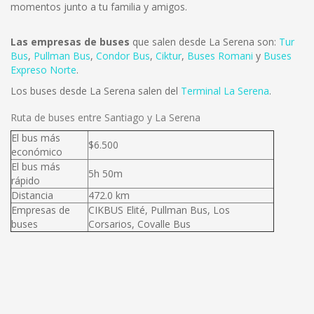
momentos junto a tu familia y amigos.
Las empresas de buses
que salen desde La Serena son:
Tur
Bus
,
Pullman Bus
,
Condor Bus
,
Ciktur
,
Buses Romani
y
Buses
Expreso Norte
.
Los buses desde La Serena salen del
Terminal La Serena
.
Ruta de buses entre Santiago y La Serena
El bus más
$6.500
económico
El bus más
5h 50m
rápido
Distancia
472.0 km
Empresas de
CIKBUS Elité, Pullman Bus, Los
buses
Corsarios, Covalle Bus