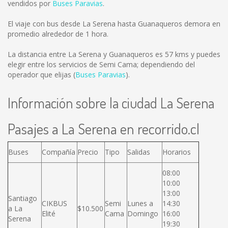
vendidos por
Buses Paravias
.
El viaje con bus desde La Serena hasta Guanaqueros demora en
promedio alrededor de 1 hora.
La distancia entre La Serena y Guanaqueros es
57 kms
y puedes
elegir entre los servicios de Semi Cama; dependiendo del
operador que elijas (
Buses Paravias
).
Información sobre la ciudad La Serena
Pasajes a La Serena en recorrido.cl
Buses
Compañía
Precio
Tipo
Salidas
Horarios
08:00
10:00
13:00
Santiago
CIKBUS
Semi
Lunes a
14:30
a La
$10.500
Elité
Cama
Domingo
16:00
Serena
19:30