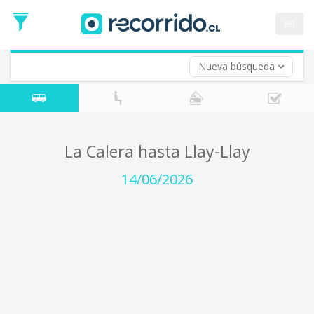
Fecha
de
en
Vuelta (opcional)
Ida
Fecha
de
Nueva búsqueda
Vuelta
La Calera hasta Llay-Llay
14/06/2026