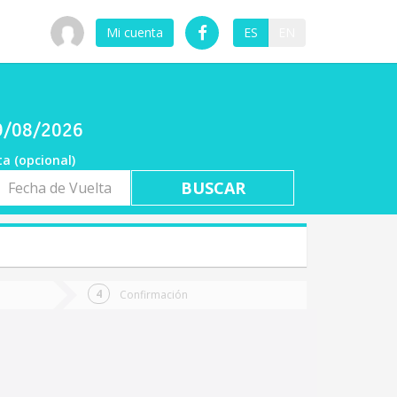
Mi cuenta
ES
EN
09/08/2026
ta (opcional)
a
ta
Confirmación