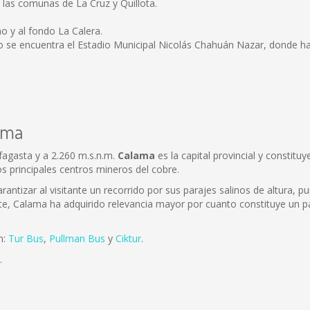
a las comunas de La Cruz y Quillota.
o y al fondo La Calera.
se encuentra el Estadio Municipal Nicolás Chahuán Nazar, donde hace 
ama
fagasta y a 2.260 m.s.n.m.
Calama
es la capital provincial y constitu
os principales centros mineros del cobre.
antizar al visitante un recorrido por sus parajes salinos de altura, pu
te, Calama ha adquirido relevancia mayor por cuanto constituye un pa
n:
Tur Bus
,
Pullman Bus
y
Ciktur
.
.