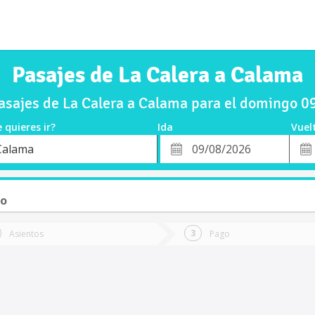
Pasajes de La Calera a Calama
sajes de La Calera a Calama para el domingo 
 quieres ir?
Ida
Vuel
*
Fech
Calama
o
Fecha
de
de
Vuel
Ida
to
Asientos
Pago