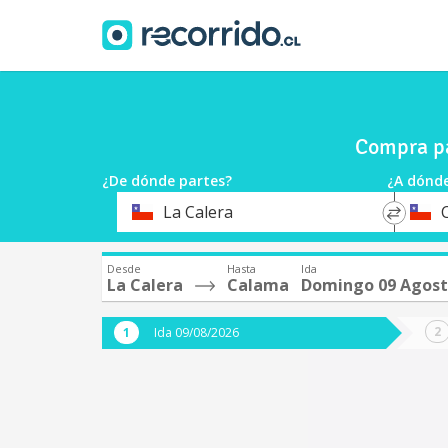
Compra pa
¿De dónde partes?
¿A dónde
*
*
La Calera
Origen
Destin
Desde
Hasta
Ida
La Calera
Calama
Domingo 09 Agos
Ida 09/08/2026