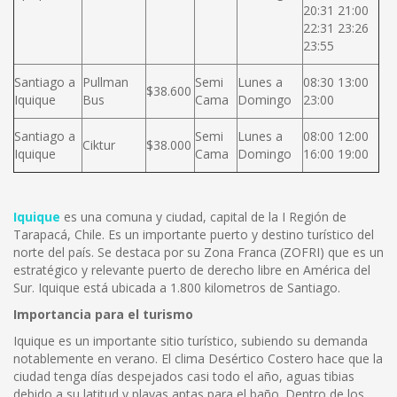
20:31 21:00
22:31 23:26
23:55
Santiago a
Pullman
Semi
Lunes a
08:30 13:00
$38.600
Iquique
Bus
Cama
Domingo
23:00
Santiago a
Semi
Lunes a
08:00 12:00
Ciktur
$38.000
Iquique
Cama
Domingo
16:00 19:00
Iquique
es una comuna y ciudad, capital de la I Región de
Tarapacá, Chile. Es un importante puerto y destino turístico del
norte del país. Se destaca por su Zona Franca (ZOFRI) que es un
estratégico y relevante puerto de derecho libre en América del
Sur. Iquique está ubicada a 1.800 kilometros de Santiago.
Importancia para el turismo
Iquique es un importante sitio turístico, subiendo su demanda
notablemente en verano. El clima Desértico Costero hace que la
ciudad tenga días despejados casi todo el año, aguas tibias
debido a su latitud y playas aptas para el baño. Dentro de los