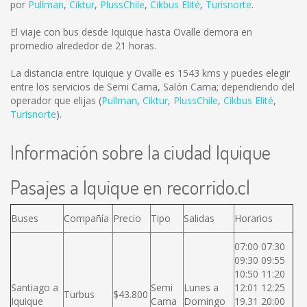
por
Pullman
,
Ciktur
,
PlussChile
,
Cikbus Elité
,
Turisnorte
.
El viaje con bus desde Iquique hasta Ovalle demora en
promedio alrededor de 21 horas.
La distancia entre Iquique y Ovalle es
1543 kms
y puedes elegir
entre los servicios de Semi Cama, Salón Cama; dependiendo del
operador que elijas (
Pullman
,
Ciktur
,
PlussChile
,
Cikbus Elité
,
Turisnorte
).
Información sobre la ciudad Iquique
Pasajes a Iquique en recorrido.cl
Buses
Compañía
Precio
Tipo
Salidas
Horarios
07:00 07:30
09:30 09:55
10:50 11:20
Santiago a
Semi
Lunes a
12:01 12:25
Turbus
$43.800
Iquique
Cama
Domingo
19.31 20:00