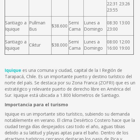
22:31 23:26
23:55
Santiago a
Pullman
Semi
Lunes a
08:30 13:00
$38.600
Iquique
Bus
Cama
Domingo
23:00
Santiago a
Semi
Lunes a
08:00 12:00
Ciktur
$38.000
Iquique
Cama
Domingo
16:00 19:00
Iquique
es una comuna y ciudad, capital de la I Región de
Tarapacá, Chile. Es un importante puerto y destino turístico del
norte del país. Se destaca por su Zona Franca (ZOFRI) que es un
estratégico y relevante puerto de derecho libre en América del
Sur. Iquique está ubicada a 1.800 kilometros de Santiago.
Importancia para el turismo
Iquique es un importante sitio turístico, subiendo su demanda
notablemente en verano. El clima Desértico Costero hace que la
ciudad tenga días despejados casi todo el año, aguas tibias
debido a su latitud y playas aptas para el baño. Dentro de los
atractivos turísticos cercanos destacan los oasis de Pica y