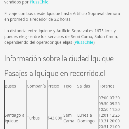
vendidos por
PlussChile
.
El viaje con bus desde Iquique hasta Artificio Sopraval demora
en promedio alrededor de 22 horas.
La distancia entre Iquique y Artificio Sopraval es
1675 kms
y
puedes elegir entre los servicios de Semi Cama, Salón Cama;
dependiendo del operador que elijas (
PlussChile
).
Información sobre la ciudad Iquique
Pasajes a Iquique en recorrido.cl
Buses
Compañía
Precio
Tipo
Salidas
Horarios
07:00 07:30
09:30 09:55
10:50 11:20
Santiago a
Semi
Lunes a
12:01 12:25
Turbus
$43.800
Iquique
Cama
Domingo
19.31 20:00
20:31 21:00