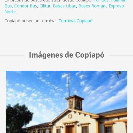
Bus
,
Condor Bus
,
Ciktur
,
Buses Libac
,
Buses Romani
,
Expreso
Norte
Copiapó posee un terminal:
Terminal Copiapó
Imágenes de Copiapó