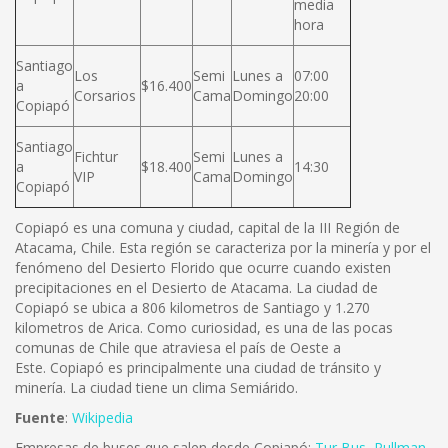
media
hora
Santiago
Los
Semi
Lunes a
07:00
a
$16.400
Corsarios
Cama
Domingo
20:00
Copiapó
Santiago
Fichtur
Semi
Lunes a
a
$18.400
14:30
VIP
Cama
Domingo
Copiapó
Copiapó es una comuna y ciudad, capital de la III Región de
Atacama, Chile. Esta región se caracteriza por la minería y por el
fenómeno del Desierto Florido que ocurre cuando existen
precipitaciones en el Desierto de Atacama. La ciudad de
Copiapó se ubica a 806 kilometros de Santiago y 1.270
kilometros de Arica. Como curiosidad, es una de las pocas
comunas de Chile que atraviesa el país de Oeste a
Este. Copiapó es principalmente una ciudad de tránsito y
minería. La ciudad tiene un clima Semiárido.
Fuente
:
Wikipedia
Empresas de buses que salen desde Copiapó:
Tur Bus
,
Pullman