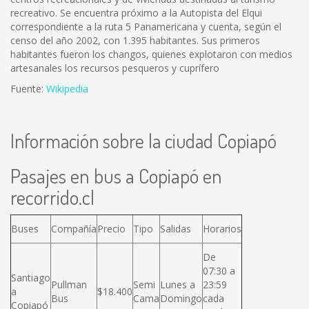
recreativo. Se encuentra próximo a la Autopista del Elqui
correspondiente a la ruta 5 Panamericana y cuenta, según el
censo del año 2002, con 1.395 habitantes. Sus primeros
habitantes fueron los changos, quienes explotaron con medios
artesanales los recursos pesqueros y cuprífero
Fuente:
Wikipedia
Información sobre la ciudad Copiapó
Pasajes en bus a Copiapó en
recorrido.cl
Buses
Compañía
Precio
Tipo
Salidas
Horarios
De
07:30 a
Santiago
Pullman
Semi
Lunes a
23:59
a
$18.400
Bus
Cama
Domingo
cada
Copiapó