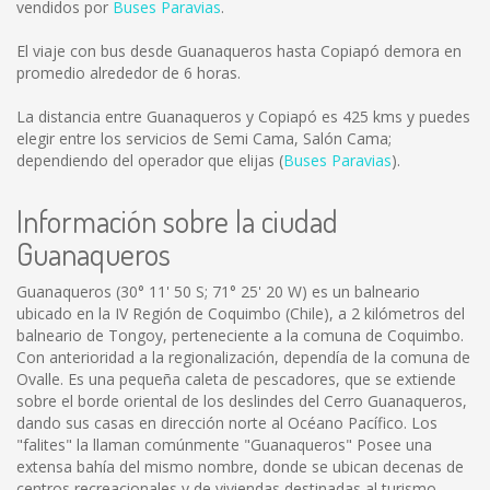
vendidos por
Buses Paravias
.
El viaje con bus desde Guanaqueros hasta Copiapó demora en
promedio alrededor de 6 horas.
La distancia entre Guanaqueros y Copiapó es
425 kms
y puedes
elegir entre los servicios de Semi Cama, Salón Cama;
dependiendo del operador que elijas (
Buses Paravias
).
Información sobre la ciudad
Guanaqueros
Guanaqueros (30° 11' 50 S; 71° 25' 20 W) es un balneario
ubicado en la IV Región de Coquimbo (Chile), a 2 kilómetros del
balneario de Tongoy, perteneciente a la comuna de Coquimbo.
Con anterioridad a la regionalización, dependía de la comuna de
Ovalle. Es una pequeña caleta de pescadores, que se extiende
sobre el borde oriental de los deslindes del Cerro Guanaqueros,
dando sus casas en dirección norte al Océano Pacífico. Los
"falites" la llaman comúnmente "Guanaqueros" Posee una
extensa bahía del mismo nombre, donde se ubican decenas de
centros recreacionales y de viviendas destinadas al turismo