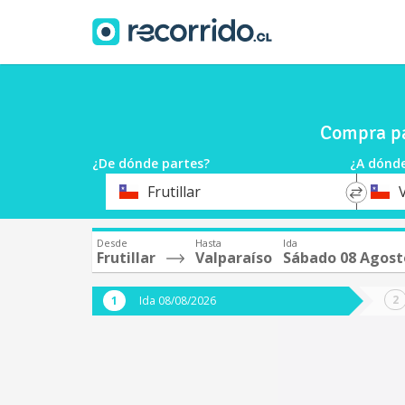
Compra pa
¿De dónde partes?
¿A dónde
*
*
Frutillar
Origen
Destin
Desde
Hasta
Ida
Frutillar
Valparaíso
Sábado 08 Agost
Ida 08/08/2026