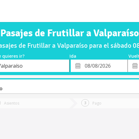
Pasajes de Frutillar a Valparaíso
sajes de Frutillar a Valparaíso para el sábado 
 quieres ir?
Ida
Vuel
*
Fech
Valparaíso
o
Fecha
de
de
Vuel
Ida
o
Asientos
Pago