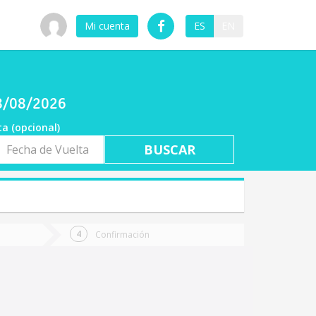
Mi cuenta
ES
EN
08/08/2026
ta (opcional)
a
ta
Confirmación