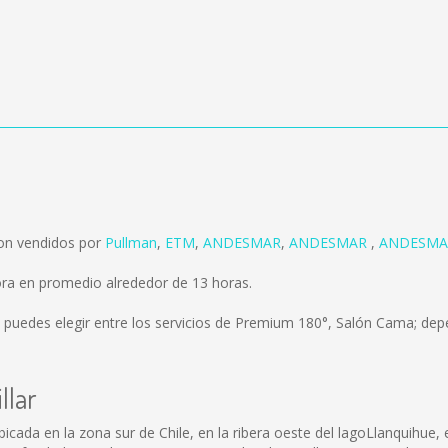
son vendidos por
Pullman
,
ETM
,
ANDESMAR
,
ANDESMAR
,
ANDESM
mora en promedio alrededor de 13 horas.
 puedes elegir entre los servicios de Premium 180°, Salón Cama; depe
llar
bicada en la zona sur de Chile, en la ribera oeste del lagoLlanquihue, 