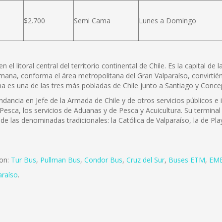
$2.700
Semi Cama
Lunes a Domingo
l litoral central del territorio continental de Chile. Es la capital de 
mana, conforma el área metropolitana del Gran Valparaíso, convirtiénd
na es una de las tres más pobladas de Chile junto a Santiago y Concep
dancia en Jefe de la Armada de Chile y de otros servicios públicos e 
 Pesca, los servicios de Aduanas y de Pesca y Acuicultura. Su terminal 
de las denominadas tradicionales: la Católica de Valparaíso, la de Pla
son:
Tur Bus
,
Pullman Bus
,
Condor Bus
,
Cruz del Sur
,
Buses ETM
,
EME
araíso
.