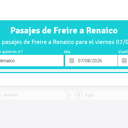
Pasajes de Freire a Renaico
pasajes de Freire a Renaico para el viernes 07
 quieres ir?
Ida
Vuel
*
Fech
Renaico
o
Fecha
de
de
Vuel
Ida
Asientos
Pago