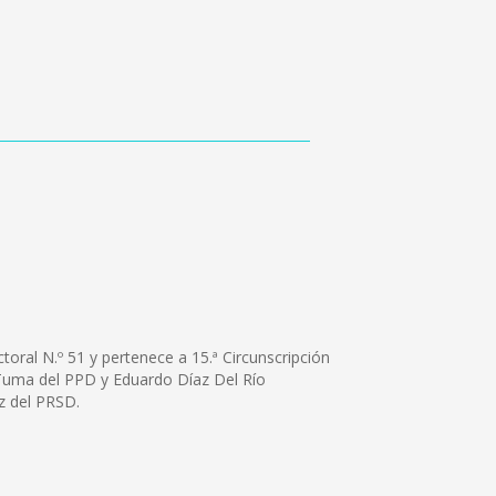
oral N.º 51 y pertenece a 15.ª Circunscripción
 Tuma del PPD y Eduardo Díaz Del Río
z del PRSD.