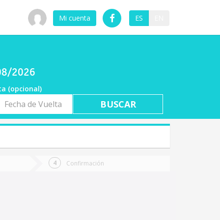
Mi cuenta
ES
EN
/08/2026
ta (opcional)
a
ta
Confirmación