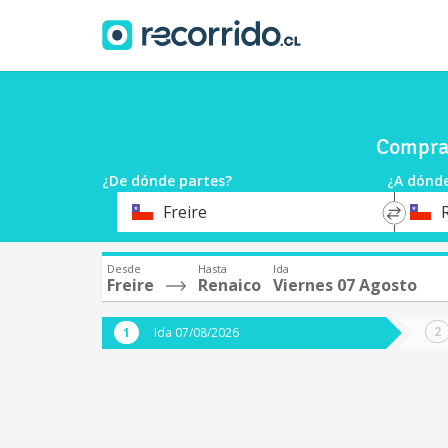
Compra 
¿De dónde partes?
¿A dónde
*
*
Freire
Origen
Destin
Desde
Hasta
Ida
Freire
Renaico
Viernes 07 Agosto
Ida 07/08/2026