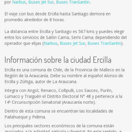
por
Narbus
,
Buses Jet Sur
,
Buses TranSantin
.
El viaje con bus desde Ercilla hasta Santiago demora en
promedio alrededor de 8 horas.
La distancia entre Ercilla y Santiago es
567 kms
y puedes elegir
entre los servicios de Salón Cama, Semi Cama; dependiendo del
operador que elijas (
Narbus
,
Buses Jet Sur
,
Buses TranSantin
).
Información sobre la ciudad Ercilla
Ercilla es una comuna de Chile, de la Provincia de Malleco en la
Región de la Araucanía. Debe su nombre al español Alonso de
Ercilla y Zúñiga, autor de La Araucana.
Integra con Angol, Renaico, Collipulli, Los Sauces, Purén,
Lumaco y Traiguén el Distrito Electoral N° 48 y pertenece a la
14ª Circunscripción Senatorial (Araucanía norte).
Dentro de esta comuna se encuentran las localidades de
Pailahueque y Pidima.
Los principales sectores económicos de la comuna están
asociados a la actividad agrícola y forestal. En este sentido, a