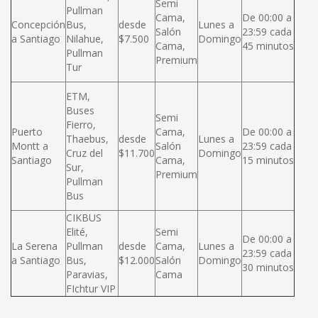
Semi
Pullman
Cama,
De 00:00 a
Concepción
Bus,
desde
Lunes a
Salón
23:59 cada
a Santiago
Nilahue,
$7.500
Domingo
Cama,
45 minutos
Pullman
Premium
Tur
ETM,
Buses
Semi
Fierro,
Puerto
Cama,
De 00:00 a
Thaebus,
desde
Lunes a
Montt a
Salón
23:59 cada
Cruz del
$11.700
Domingo
Santiago
Cama,
15 minutos
Sur,
Premium
Pullman
Bus
CIKBUS
Elité,
Semi
De 00:00 a
La Serena
Pullman
desde
Cama,
Lunes a
23:59 cada
a Santiago
Bus,
$12.000
Salón
Domingo
30 minutos
Paravias,
Cama
FIchtur VIP