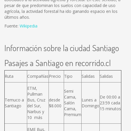
pesar de que predominan los suelos con capacidad de uso
agrícola, la actividad forestal ha ido ganando espacio en los
últimos años.
Fuente:
Wikipedia
Información sobre la ciudad Santiago
Pasajes a Santiago en recorrido.cl
Ruta
Compañías
Precio
Tipo
Salidas
Salidas
ETM,
Semi
Pullman
Cama,
De 00:00 a
Temuco a
Bus, Cruz
desde
Lunes a
Salón
23:59 cada
Santiago
del Sur,
$8.000
Domingo
Cama,
15 minutos
Narbus y
Premium
10 más
EME Bus,