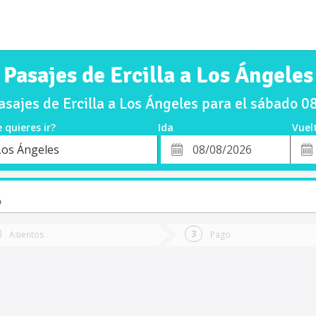
Pasajes de Ercilla a Los Ángeles
sajes de Ercilla a Los Ángeles para el sábado 
 quieres ir?
Ida
Vuel
*
Fech
Los Ángeles
o
Fecha
de
de
Vuel
Ida
o
Asientos
Pago