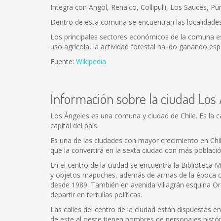
Integra con Angol, Renaico, Collipulli, Los Sauces, Pu
Dentro de esta comuna se encuentran las localidades
Los principales sectores económicos de la comuna est
uso agrícola, la actividad forestal ha ido ganando esp
Fuente:
Wikipedia
Información sobre la ciudad Los
Los Ángeles es una comuna y ciudad de Chile. Es la cap
capital del país.
Es una de las ciudades con mayor crecimiento en Chil
que la convertirá en la sexta ciudad con más poblac
En el centro de la ciudad se encuentra la Biblioteca
y objetos mapuches, además de armas de la época col
desde 1989. También en avenida Villagrán esquina O
departir en tertulias políticas.
Las calles del centro de la ciudad están dispuestas 
de este al oeste tienen nombres de personajes histór