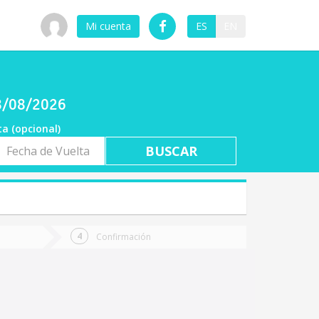
Mi cuenta
ES
EN
08/08/2026
ta (opcional)
a
ta
Confirmación