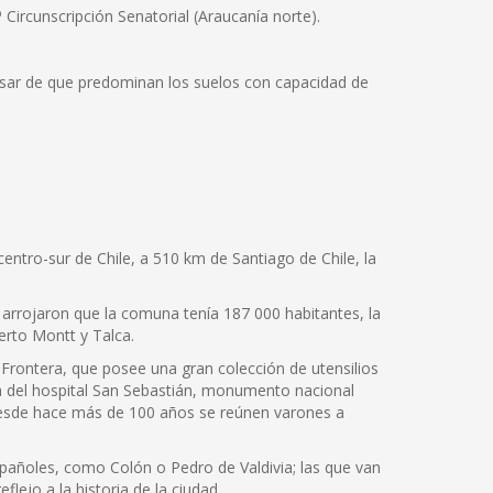
 Circunscripción Senatorial (Araucanía norte).
pesar de que predominan los suelos con capacidad de
centro-sur de Chile, a 510 km de Santiago de Chile, la
 arrojaron que la comuna tenía 187 000 habitantes, la
erto Montt y Talca.
 Frontera, que posee una gran colección de utensilios
la del hospital San Sebastián, monumento nacional
 desde hace más de 100 años se reúnen varones a
spañoles, como Colón o Pedro de Valdivia; las que van
ejo a la historia de la ciudad.