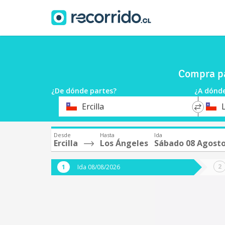
Compra pa
¿De dónde partes?
¿A dónde
*
*
Ercilla
Origen
Destin
Desde
Hasta
Ida
Ercilla
Los Ángeles
Sábado 08 Agost
Ida 08/08/2026