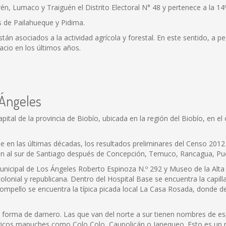
rén, Lumaco y Traiguén el Distrito Electoral N° 48 y pertenece a la 14ª
 de Pailahueque y Pidima.
án asociados a la actividad agrícola y forestal. En este sentido, a 
acio en los últimos años.
 Ángeles
ital de la provincia de Biobío, ubicada en la región del Biobío, en el 
e en las últimas décadas, los resultados preliminares del Censo 2012
ión al sur de Santiago después de Concepción, Temuco, Rancagua, Pu
 Municipal de Los Ángeles Roberto Espinoza N.º 292 y Museo de la Alta
onial y republicana. Dentro del Hospital Base se encuentra la capil
rompello se encuentra la típica picada local La Casa Rosada, donde
en forma de damero. Las que van del norte a sur tienen nombres de e
icos mapuches como Colo Colo, Caupolicán o Janequeo. Esto es un refl