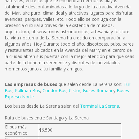
naturales, entre los que se encuentran hermosas playas
totalmente descontaminadas a lo largo de la atractiva Avenida
del Mar, aire puro, clima ideal y atractivos lugares para disfrutar;
avenidas, parques, valles, etc. Todo ello se conjuga con la
presencia cultural a través de la existencia de museos,
arquitectura, observatorios astronómicos, artesanía y folclore.
La vida nocturna de La Serena ha crecido en comparación a
algunos años. Hoy Durante todo el año, discotecas, pubs, bares
y restaurantes ubicados en la Avenida del Mar y en el centro de
la ciudad abren sus puertas con la mejor atención para que seas
parte de la bohemia serenense y disfrutes de inolvidables
momentos junto a tu familia y amigos.
Las empresas de buses
que salen desde La Serena son:
Tur
Bus
,
Pullman Bus
,
Condor Bus
,
Ciktur
,
Buses Romani
y
Buses
Expreso Norte
.
Los buses desde La Serena salen del
Terminal La Serena
.
Ruta de buses entre Santiago y La Serena
El bus más
$6.500
económico