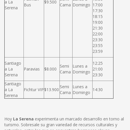
a La
$9.500
Bus
Cama
Domingo
17:00
Serena
17:30
18:15
19:00
21:30
22:00
23:30
23:55
23:59
Santiago
12:25
Semi
Lunes a
a La
Paravias
$8.000
21:00
Cama
Domingo
Serena
23:30
Santiago
Semi
Lunes a
a La
Fichtur VIP
$13.900
14:30
Cama
Domingo
Serena
Hoy
La Serena
experimenta un marcado desarrollo en torno al
turismo. Sobresale su gran variedad de recursos culturales y