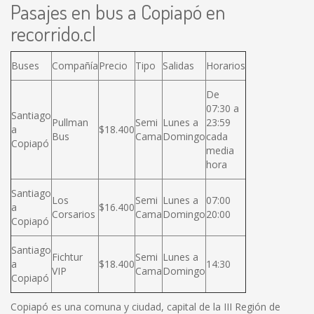
Pasajes en bus a Copiapó en
recorrido.cl
Buses
Compañía
Precio
Tipo
Salidas
Horarios
De
07:30 a
Santiago
Pullman
Semi
Lunes a
23:59
a
$18.400
Bus
Cama
Domingo
cada
Copiapó
media
hora
Santiago
Los
Semi
Lunes a
07:00
a
$16.400
Corsarios
Cama
Domingo
20:00
Copiapó
Santiago
Fichtur
Semi
Lunes a
a
$18.400
14:30
VIP
Cama
Domingo
Copiapó
Copiapó es una comuna y ciudad, capital de la III Región de