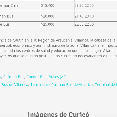
smar Chile
$18.400
09:30 22:05
man Bus
$20.000
21:45 23:10
e Bus
$25.000
22:00 22:50
incia de Cautín en la IX Región de Araucanía. Villarrica, la cabeza de
mercial, económico y administrativo de la zona. Villarrica tiene impor
cuada los centros de salud y educación que ahí se erigen. Villarrica
oyectos que se quieran postular, los cuales no necesariamente tienen 
s
,
Pullman Bus
,
Condor Bus
,
Buses JAC
 Bus de Villarrica
,
Terminal de Pullman Bus de Villarrica
,
Terminal de B
Imágenes de Curicó