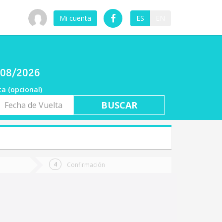
Mi cuenta
ES
EN
7/08/2026
ta (opcional)
a
ta
Confirmación