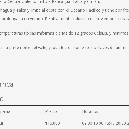
l o Central chileno, junto a Rancagua, Talca y Chillán.
hagua y Talca y limita al oeste con el Océano Pacífico y tiene por fron
ca prolongada en verano. Relativamente caluroso de noviembre a ma
temperaturas típicas máximas diarias de 12 grados Celsius, y mínima
 la parte norte del valle, y los efectos son vistos a través de un me
rrica
cl
pañía
Precio
Horarios
ur
$15.000
09:00 10:00 13:45 20:30 