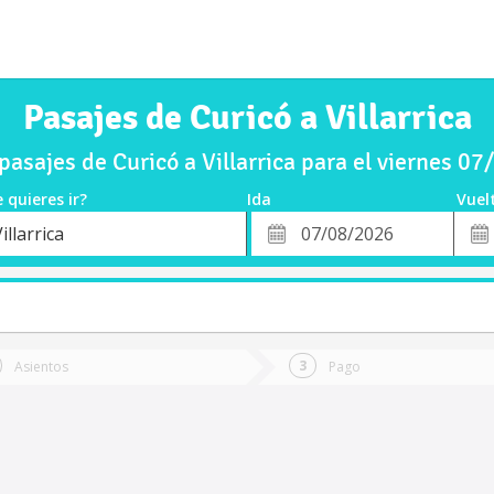
Pasajes de Curicó a Villarrica
asajes de Curicó a Villarrica para el viernes 0
 quieres ir?
Ida
Vuel
*
Fech
illarrica
o
Fecha
de
de
Vuel
Ida
Asientos
Pago