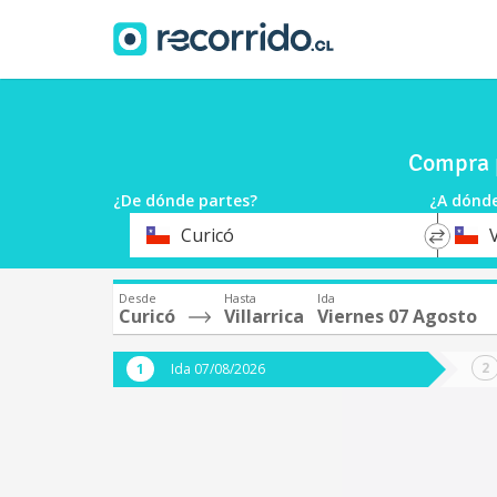
Compra p
¿De dónde partes?
¿A dónde
*
*
Curicó
V
Origen
Destin
Desde
Hasta
Ida
Curicó
Villarrica
Viernes 07 Agosto
Ida 07/08/2026