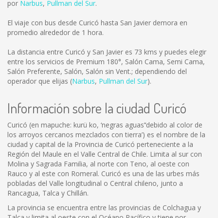
por
Narbus
,
Pullman del Sur
.
El viaje con bus desde Curicó hasta San Javier demora en
promedio alrededor de 1 hora.
La distancia entre Curicó y San Javier es
73 kms
y puedes elegir
entre los servicios de Premium 180°, Salón Cama, Semi Cama,
Salón Preferente, Salón, Salón sin Vent.; dependiendo del
operador que elijas (
Narbus
,
Pullman del Sur
).
Información sobre la ciudad Curicó
Curicó (en mapuche: kurü ko, ‘negras aguas’‘debido al color de
los arroyos cercanos mezclados con tierra’) es el nombre de la
ciudad y capital de la Provincia de Curicó perteneciente a la
Región del Maule en el Valle Central de Chile. Limita al sur con
Molina y Sagrada Familia, al norte con Teno, al oeste con
Rauco y al este con Romeral. Curicó es una de las urbes más
pobladas del Valle longitudinal o Central chileno, junto a
Rancagua, Talca y Chillán.
La provincia se encuentra entre las provincias de Colchagua y
Talca y limita al oeste con el Océano Pacífico y tiene por