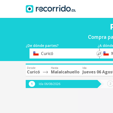
Compra pas
¿De dónde partes?
¿A dónde
*
*
Curicó
Origen
Destin
Desde
Hasta
Ida
Curicó
Malalcahuello
Jueves 06 Agos
Ida 06/08/2026