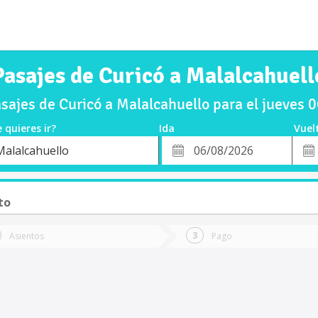
Pasajes de Curicó a Malalcahuell
ajes de Curicó a Malalcahuello para el jueves
 quieres ir?
Ida
Vuel
*
Fech
Malalcahuello
o
Fecha
de
de
Vuel
Ida
to
Asientos
Pago