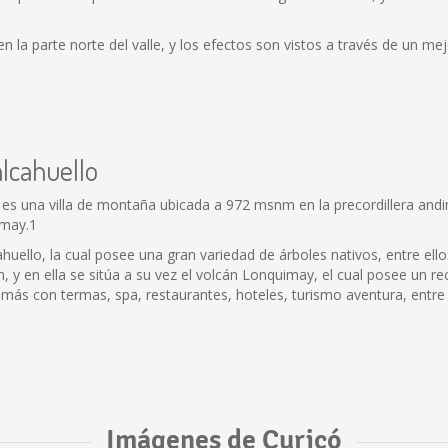
 la parte norte del valle, y los efectos son vistos a través de un me
alcahuello
es una villa de montaña ubicada a 972 msnm en la precordillera andin
imay.1
uello, la cual posee una gran variedad de árboles nativos, entre ellos 
n, y en ella se sitúa a su vez el volcán Lonquimay, el cual posee un r
emás con termas, spa, restaurantes, hoteles, turismo aventura, entre 
Imágenes de Curicó