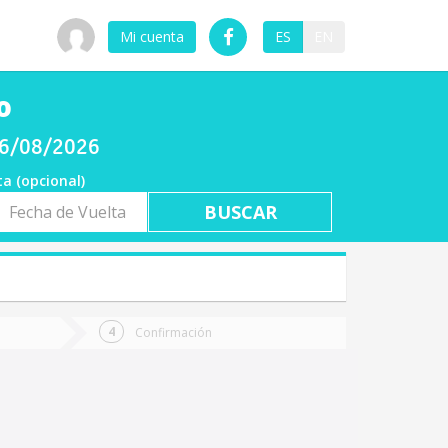
Mi cuenta
ES
EN
o
 06/08/2026
ta (opcional)
a
ta
Confirmación