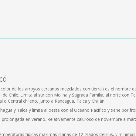
icó
 color de los arroyos cercanos mezclados con tierra’) es el nombre de 
al de Chile. Limita al sur con Molina y Sagrada Familia, al norte con 
l o Central chileno, junto a Rancagua, Talca y Chillán.
hagua y Talca y limita al oeste con el Océano Pacífico y tiene por fron
ca prolongada en verano. Relativamente caluroso de noviembre a ma
temperaturas típicas máximas diarias de 12 grados Celsius, y mínima