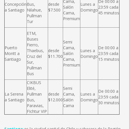
Cama,
De 00:00 a
Concepción
Bus,
desde
Lunes a
Salón
23:59 cada
a Santiago
Nilahue,
$7.500
Domingo
Cama,
45 minutos
Pullman
Premium
Tur
ETM,
Buses
Semi
Fierro,
Puerto
Cama,
De 00:00 a
Thaebus,
desde
Lunes a
Montt a
Salón
23:59 cada
Cruz del
$11.700
Domingo
Santiago
Cama,
15 minutos
Sur,
Premium
Pullman
Bus
CIKBUS
Elité,
Semi
De 00:00 a
La Serena
Pullman
desde
Cama,
Lunes a
23:59 cada
a Santiago
Bus,
$12.000
Salón
Domingo
30 minutos
Paravias,
Cama
FIchtur VIP
Santiago
es la ciudad capital de Chile y cabecera de la Región