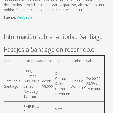
desarrollos inmobiliarios del Gran Valparaíso, alcanzando una
población de cerca de 23.000 habitantes al 2011.
Fuente:
Wikipedia
Información sobre la ciudad Santiago
Pasajes a Santiago en recorrido.cl
Ruta
Compañías
Precio
Tipo
Salidas
Salidas
ETM,
Semi
Pullman
Cama,
De 00:00 a
Temuco a
Bus, Cruz
desde
Lunes a
Salón
23:59 cada
Santiago
del Sur,
$8.000
Domingo
Cama,
15 minutos
Narbus y
Premium
10 más
EME Bus,
Semi
Pullman