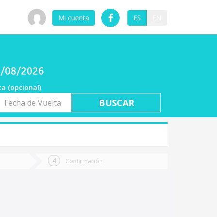
Mi cuenta
ES
EN
08/08/2026
ta (opcional)
a
ta
Confirmación