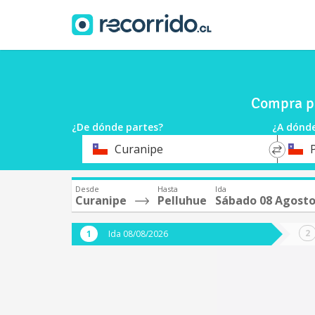
Compra pa
¿De dónde partes?
¿A dónde
*
*
Curanipe
Origen
Destin
Desde
Hasta
Ida
Curanipe
Pelluhue
Sábado 08 Agost
Ida 08/08/2026