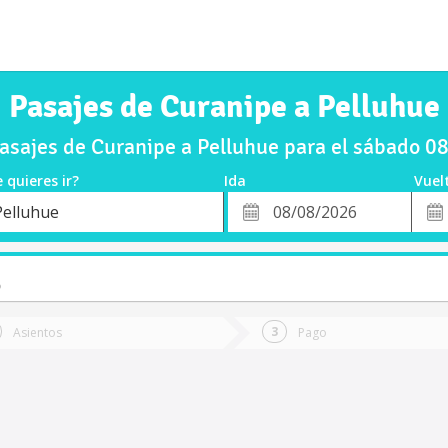
Pasajes de Curanipe a Pelluhue
sajes de Curanipe a Pelluhue para el sábado 
 quieres ir?
Ida
Vuel
*
Fech
Pelluhue
o
Fecha
de
de
Vuel
Ida
o
Asientos
Pago