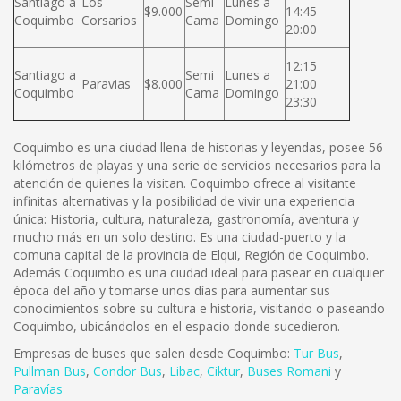
Santiago a
Los
Semi
Lunes a
$9.000
14:45
Coquimbo
Corsarios
Cama
Domingo
20:00
12:15
Santiago a
Semi
Lunes a
Paravias
$8.000
21:00
Coquimbo
Cama
Domingo
23:30
Coquimbo es una ciudad llena de historias y leyendas, posee 56
kilómetros de playas y una serie de servicios necesarios para la
atención de quienes la visitan. Coquimbo ofrece al visitante
infinitas alternativas y la posibilidad de vivir una experiencia
única: Historia, cultura, naturaleza, gastronomía, aventura y
mucho más en un solo destino. Es una ciudad-puerto y la
comuna capital de la provincia de Elqui, Región de Coquimbo.
Además Coquimbo es una ciudad ideal para pasear en cualquier
época del año y tomarse unos días para aumentar sus
conocimientos sobre su cultura e historia, visitando o paseando
Coquimbo, ubicándolos en el espacio donde sucedieron.
Empresas de buses que salen desde Coquimbo:
Tur Bus
,
Pullman Bus
,
Condor Bus
,
L
ibac
,
Ciktur
,
Buses Romani
y
Paravías