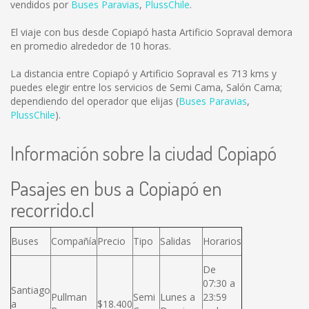
vendidos por
Buses Paravias
,
PlussChile
.
El viaje con bus desde Copiapó hasta Artificio Sopraval demora
en promedio alrededor de 10 horas.
La distancia entre Copiapó y Artificio Sopraval es
713 kms
y
puedes elegir entre los servicios de Semi Cama, Salón Cama;
dependiendo del operador que elijas (
Buses Paravias
,
PlussChile
).
Información sobre la ciudad Copiapó
Pasajes en bus a Copiapó en
recorrido.cl
Buses
Compañía
Precio
Tipo
Salidas
Horarios
De
07:30 a
Santiago
Pullman
Semi
Lunes a
23:59
a
$18.400