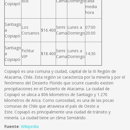
Bus
Cama
Domingo
cada
Copiapó
media
hora
Santiago
Los
Semi
Lunes a
07:00
a
$16.400
Corsarios
Cama
Domingo
20:00
Copiapó
Santiago
Fichtur
Semi
Lunes a
a
$18.400
14:30
VIP
Cama
Domingo
Copiapó
Copiapó es una comuna y ciudad, capital de la III Región de
Atacama, Chile. Esta región se caracteriza por la minería y por el
fenómeno del Desierto Florido que ocurre cuando existen
precipitaciones en el Desierto de Atacama. La ciudad de
Copiapó se ubica a 806 kilometros de Santiago y 1.270
kilometros de Arica. Como curiosidad, es una de las pocas
comunas de Chile que atraviesa el país de Oeste a
Este. Copiapó es principalmente una ciudad de tránsito y
minería. La ciudad tiene un clima Semiárido.
Fuente
:
Wikipedia