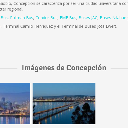
iobío, Concepción se caracteriza por ser una ciudad universitaria con 
ter regional.
 Bus
,
Pullman Bus
,
Condor Bus
,
EME Bus
,
Buses JAC
,
Buses Nilahue
o
, Terminal Camilo Henríquez y el Terminal de Buses Jota Ewert.
Imágenes de Concepción