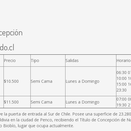
cepción
do.cl
Precio
Tipo
Salidas
Horario
06:30 0
10:00 1
$10.500
Semi Cama
Lunes a Domingo
15:00 1
23:30
07:00 0
$11.500
Semi Cama
Lunes a Domingo
19:30 2
ye la puerta de entrada al Sur de Chile. Posee una superficie de 23.2
ldivia en la ciudad de Penco, recibiendo el Título de Concepción de
río Biobío, lugar que ocupa actualmente.