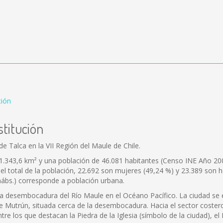
ción
stitución
e Talca en la VII Región del Maule de Chile.
1.343,6 km² y una población de 46.081 habitantes (Censo INE Año 200
Del total de la población, 22.692 son mujeres (49,24 %) y 23.389 son 
hábs.) corresponde a población urbana.
e la desembocadura del Río Maule en el Océano Pacífico. La ciudad se
 de Mutrún, situada cerca de la desembocadura. Hacia el sector coste
re los que destacan la Piedra de la Iglesia (símbolo de la ciudad), e