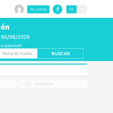
Mi cuenta
ES
EN
ión
s 06/08/2026
ta (opcional)
a
ta
Confirmación