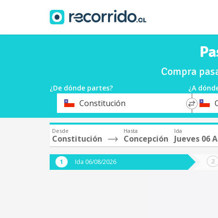
Pa
Compra pasa
¿De dónde partes?
¿A dónde
*
*
Constitución
Origen
Destin
Desde
Hasta
Ida
Constitución
Concepción
Jueves 06 
Ida 06/08/2026