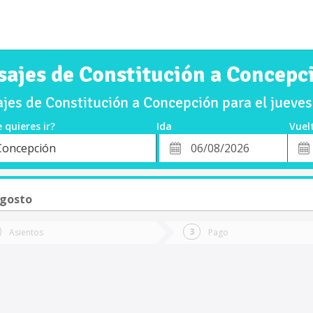
sajes de Constitución a Concepc
jes de Constitución a Concepción para el jueve
 quieres ir?
Ida
Vuel
*
Fech
Concepción
o
Fecha
de
de
Vuel
Ida
Agosto
Asientos
Pago