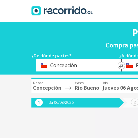
P
Compra pas
¿De dónde partes?
¿A dónde
*
*
Concepción
Origen
Destin
Desde
Hasta
Ida
Concepción
Rio Bueno
Jueves 06 Ago
Ida 06/08/2026