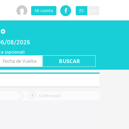
Mi cuenta
ES
EN
no
 06/08/2026
ta (opcional)
a
ta
Confirmación