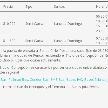
Precio
Tipo
Salidas
Horario
06:30 0
10:00 1
$10.500
Semi Cama
Lunes a Domingo
15:00 1
23:30
07:00 0
$11.500
Semi Cama
Lunes a Domingo
19:30 2
ye la puerta de entrada al Sur de Chile. Posee una superficie de 23.2
ldivia en la ciudad de Penco, recibiendo el Título de Concepción de
río Biobío, lugar que ocupa actualmente.
iobío, Concepción se caracteriza por ser una ciudad universitaria con 
ter regional.
 Bus
,
Pullman Bus
,
Condor Bus
,
EME Bus
,
Buses JAC
,
Buses Nilahue
o
, Terminal Camilo Henríquez y el Terminal de Buses Jota Ewert.