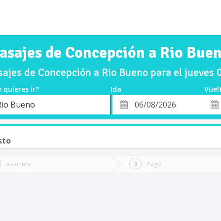
asajes de Concepción a Rio Bue
ajes de Concepción a Rio Bueno para el jueves
 quieres ir?
Ida
Vuel
*
Fech
Rio Bueno
o
Fecha
de
de
Vuel
Ida
sto
Asientos
Pago