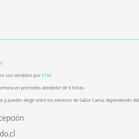
no
no son vendidos por
ETM
.
demora en promedio alrededor de 6 horas.
ms
y puedes elegir entre los servicios de Salón Cama; dependiendo del 
cepción
do.cl