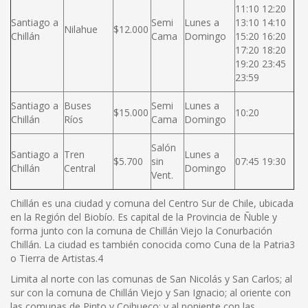
11:10 12:20
Santiago a
Semi
Lunes a
13:10 14:10
Nilahue
$12.000
Chillán
Cama
Domingo
15:20 16:20
17:20 18:20
19:20 23:45
23:59
Santiago a
Buses
Semi
Lunes a
$15.000
10:20
Chillán
Ríos
Cama
Domingo
Salón
Santiago a
Tren
Lunes a
$5.700
sin
07:45 19:30
Chillán
Central
Domingo
Vent.
Chillán es una ciudad y comuna del Centro Sur de Chile, ubicada
en la Región del Biobío. Es capital de la Provincia de Ñuble y
forma junto con la comuna de Chillán Viejo la Conurbación
Chillán. La ciudad es también conocida como Cuna de la Patria3
o Tierra de Artistas.4
Limita al norte con las comunas de San Nicolás y San Carlos; al
sur con la comuna de Chillán Viejo y San Ignacio; al oriente con
las comunas de Pinto y Coihueco; y al poniente con las