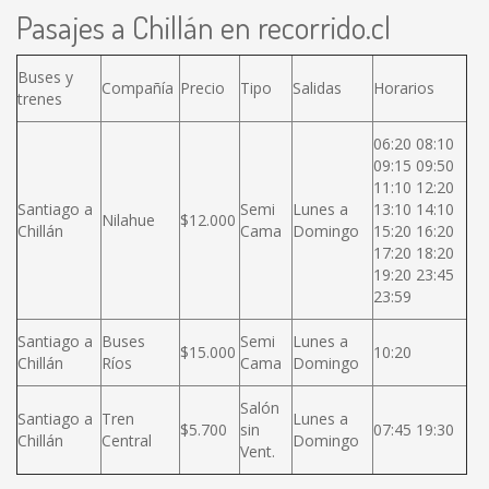
Pasajes a Chillán en recorrido.cl
Buses y
Compañía
Precio
Tipo
Salidas
Horarios
trenes
06:20 08:10
09:15 09:50
11:10 12:20
Santiago a
Semi
Lunes a
13:10 14:10
Nilahue
$12.000
Chillán
Cama
Domingo
15:20 16:20
17:20 18:20
19:20 23:45
23:59
Santiago a
Buses
Semi
Lunes a
$15.000
10:20
Chillán
Ríos
Cama
Domingo
Salón
Santiago a
Tren
Lunes a
$5.700
sin
07:45 19:30
Chillán
Central
Domingo
Vent.