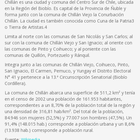
Chillán es una ciudad y comuna del Centro Sur de Chile, ubicada
en la Región del Biobío. Es capital de la Provincia de Ñuble y
forma junto con la comuna de Chillán Viejo la Conurbación
Chillán. La ciudad es también conocida como Cuna de la Patria3
o Tierra de Artistas.4
Limita al norte con las comunas de San Nicolás y San Carlos; al
sur con la comuna de Chillán Viejo y San Ignacio; al oriente con
las comunas de Pinto y Coihueco; y al poniente con las
comunas de Quillón, Portezuelo y Ránquil.
Integra junto a las comunas de Chillán Viejo, Coihueco, Pinto,
San Ignacio, El Carmen, Pemuco, y Yungay el Distrito Electoral
N° 41 y pertenece a la 13.ª Circunscripción Senatorial (Biobío
Cordillera).
La comuna de Chillán abarca una superficie de 511,2 km² y tenía
en el censo de 2002 una población de 161.953 habitantes,
correspondientes a un 8,70% de la población total de la región y
una densidad de 316,81 hab/km². Del total de la población,
84.946 son mujeres (52,5%) y 77.007 son hombres (47,5%). Un
91,4% (148.015 hab.) corresponde a población urbana y un 8,6%
(13.938 hab.) corresponde a población rural.
Fuente:
Wikipedia