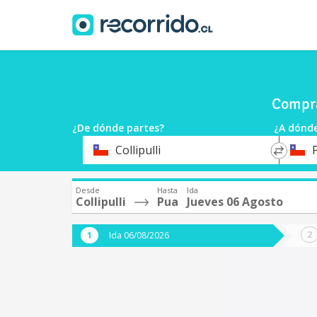
Compra
¿De dónde partes?
¿A dónde
*
*
Collipulli
Origen
Destin
Desde
Hasta
Ida
Collipulli
Pua
Jueves 06 Agosto
Ida 06/08/2026