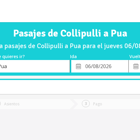
Pasajes de Collipulli a Pua
 pasajes de Collipulli a Pua para el jueves 06/
 quieres ir?
Ida
Vuel
*
Fech
Pua
o
Fecha
de
de
Vuel
Ida
Asientos
Pago