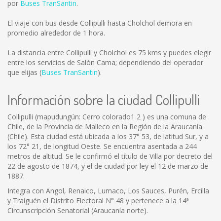
por
Buses TranSantin
.
El viaje con bus desde Collipulli hasta Cholchol demora en
promedio alrededor de 1 hora.
La distancia entre Collipulli y Cholchol es
75 kms
y puedes elegir
entre los servicios de Salón Cama; dependiendo del operador
que elijas (
Buses TranSantin
).
Información sobre la ciudad Collipulli
Collipulli (mapudungún: Cerro colorado1 2 ) es una comuna de
Chile, de la Provincia de Malleco en la Región de la Araucanía
(Chile). Esta ciudad está ubicada a los 37° 53, de latitud Sur, y a
los 72° 21, de longitud Oeste. Se encuentra asentada a 244
metros de altitud. Se le confirmó el título de Villa por decreto del
22 de agosto de 1874, y el de ciudad por ley el 12 de marzo de
1887.
Integra con Angol, Renaico, Lumaco, Los Sauces, Purén, Ercilla
y Traiguén el Distrito Electoral N° 48 y pertenece a la 14ª
Circunscripción Senatorial (Araucanía norte).