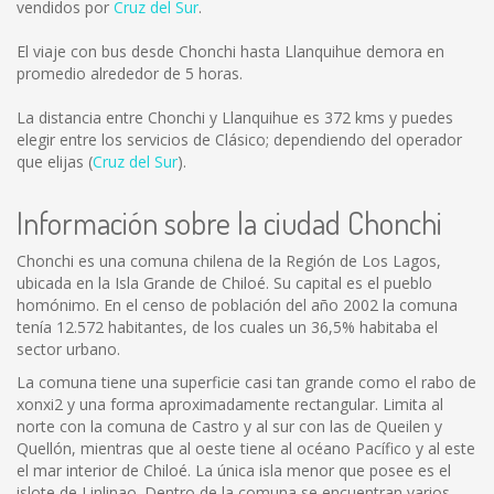
vendidos por
Cruz del Sur
.
El viaje con bus desde Chonchi hasta Llanquihue demora en
promedio alrededor de 5 horas.
La distancia entre Chonchi y Llanquihue es
372 kms
y puedes
elegir entre los servicios de Clásico; dependiendo del operador
que elijas (
Cruz del Sur
).
Información sobre la ciudad Chonchi
Chonchi es una comuna chilena de la Región de Los Lagos,
ubicada en la Isla Grande de Chiloé. Su capital es el pueblo
homónimo. En el censo de población del año 2002 la comuna
tenía 12.572 habitantes, de los cuales un 36,5% habitaba el
sector urbano.
La comuna tiene una superficie casi tan grande como el rabo de
xonxi2 y una forma aproximadamente rectangular. Limita al
norte con la comuna de Castro y al sur con las de Queilen y
Quellón, mientras que al oeste tiene al océano Pacífico y al este
el mar interior de Chiloé. La única isla menor que posee es el
islote de Linlinao. Dentro de la comuna se encuentran varios