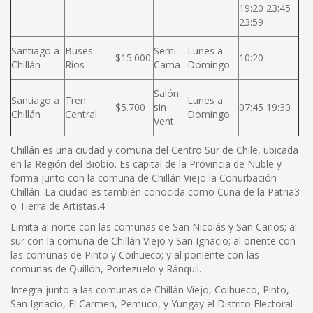
19:20 23:45
23:59
Santiago a
Buses
Semi
Lunes a
$15.000
10:20
Chillán
Ríos
Cama
Domingo
Salón
Santiago a
Tren
Lunes a
$5.700
sin
07:45 19:30
Chillán
Central
Domingo
Vent.
Chillán es una ciudad y comuna del Centro Sur de Chile, ubicada
en la Región del Biobío. Es capital de la Provincia de Ñuble y
forma junto con la comuna de Chillán Viejo la Conurbación
Chillán. La ciudad es también conocida como Cuna de la Patria3
o Tierra de Artistas.4
Limita al norte con las comunas de San Nicolás y San Carlos; al
sur con la comuna de Chillán Viejo y San Ignacio; al oriente con
las comunas de Pinto y Coihueco; y al poniente con las
comunas de Quillón, Portezuelo y Ránquil.
Integra junto a las comunas de Chillán Viejo, Coihueco, Pinto,
San Ignacio, El Carmen, Pemuco, y Yungay el Distrito Electoral