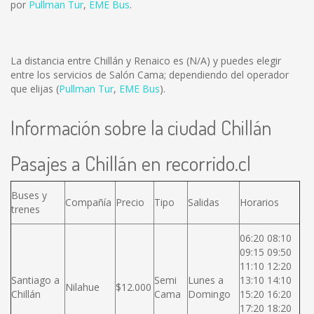
por
Pullman Tur
,
EME Bus
.
La distancia entre Chillán y Renaico es
(N/A)
y puedes elegir
entre los servicios de Salón Cama; dependiendo del operador
que elijas (
Pullman Tur
,
EME Bus
).
Información sobre la ciudad Chillán
Pasajes a Chillán en recorrido.cl
Buses y
Compañía
Precio
Tipo
Salidas
Horarios
trenes
06:20 08:10
09:15 09:50
11:10 12:20
Santiago a
Semi
Lunes a
13:10 14:10
Nilahue
$12.000
Chillán
Cama
Domingo
15:20 16:20
17:20 18:20