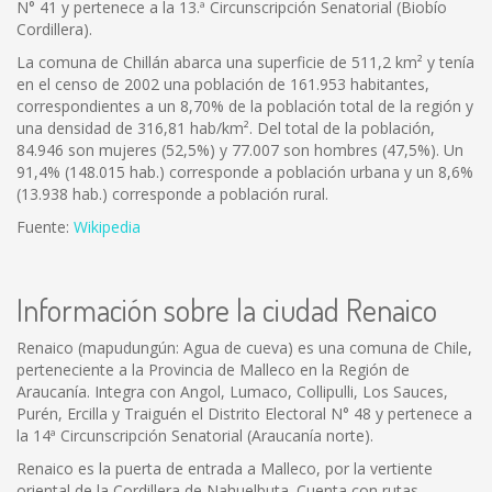
N° 41 y pertenece a la 13.ª Circunscripción Senatorial (Biobío
Cordillera).
La comuna de Chillán abarca una superficie de 511,2 km² y tenía
en el censo de 2002 una población de 161.953 habitantes,
correspondientes a un 8,70% de la población total de la región y
una densidad de 316,81 hab/km². Del total de la población,
84.946 son mujeres (52,5%) y 77.007 son hombres (47,5%). Un
91,4% (148.015 hab.) corresponde a población urbana y un 8,6%
(13.938 hab.) corresponde a población rural.
Fuente:
Wikipedia
Información sobre la ciudad Renaico
Renaico (mapudungún: Agua de cueva) es una comuna de Chile,
perteneciente a la Provincia de Malleco en la Región de
Araucanía. Integra con Angol, Lumaco, Collipulli, Los Sauces,
Purén, Ercilla y Traiguén el Distrito Electoral N° 48 y pertenece a
la 14ª Circunscripción Senatorial (Araucanía norte).
Renaico es la puerta de entrada a Malleco, por la vertiente
oriental de la Cordillera de Nahuelbuta. Cuenta con rutas