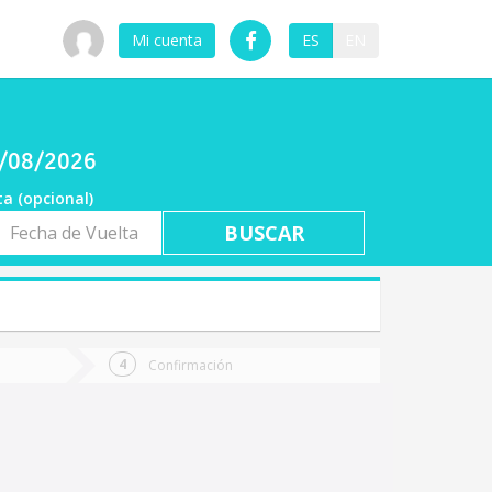
Mi cuenta
ES
EN
6/08/2026
ta (opcional)
a
ta
Confirmación