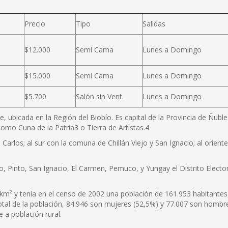
Precio
Tipo
Salidas
$12.000
Semi Cama
Lunes a Domingo
$15.000
Semi Cama
Lunes a Domingo
$5.700
Salón sin Vent.
Lunes a Domingo
e, ubicada en la Región del Biobío. Es capital de la Provincia de Ñubl
omo Cuna de la Patria3 o Tierra de Artistas.4
Carlos; al sur con la comuna de Chillán Viejo y San Ignacio; al orien
o, Pinto, San Ignacio, El Carmen, Pemuco, y Yungay el Distrito Elector
km² y tenía en el censo de 2002 una población de 161.953 habitantes
total de la población, 84.946 son mujeres (52,5%) y 77.007 son hombr
 a población rural.