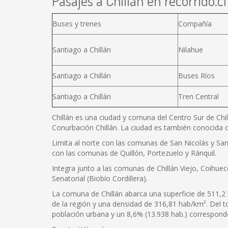
Pasajes a Chillán en recorrido.cl
Buses y trenes
Compañía
Santiago a Chillán
Nilahue
Santiago a Chillán
Buses Ríos
Santiago a Chillán
Tren Central
Chillán es una ciudad y comuna del Centro Sur de Chil
Conurbación Chillán. La ciudad es también conocida c
Limita al norte con las comunas de San Nicolás y San 
con las comunas de Quillón, Portezuelo y Ránquil.
Integra junto a las comunas de Chillán Viejo, Coihuec
Senatorial (Biobío Cordillera).
La comuna de Chillán abarca una superficie de 511,2 
de la región y una densidad de 316,81 hab/km². Del 
población urbana y un 8,6% (13.938 hab.) corresponde