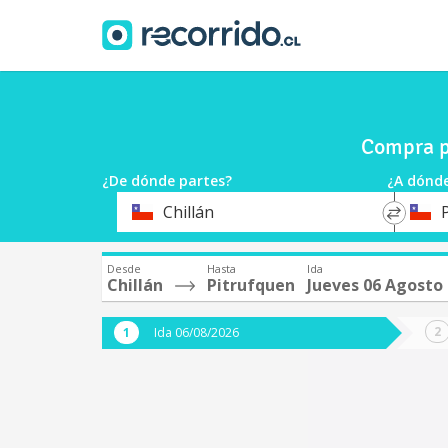
Compra p
¿De dónde partes?
¿A dónde
*
*
Chillán
Origen
Destin
Desde
Hasta
Ida
Chillán
Pitrufquen
Jueves 06 Agosto
Ida 06/08/2026