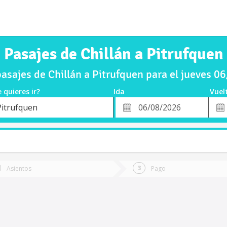
Pasajes de Chillán a Pitrufquen
asajes de Chillán a Pitrufquen para el jueves 0
 quieres ir?
Ida
Vuel
*
Fech
Pitrufquen
o
Fecha
de
de
Vuel
Ida
Asientos
Pago