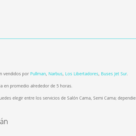
on vendidos por
Pullman
,
Narbus
,
Los Libertadores
,
Buses Jet Sur
.
ra en promedio alrededor de 5 horas.
uedes elegir entre los servicios de Salón Cama, Semi Cama; dependien
lán