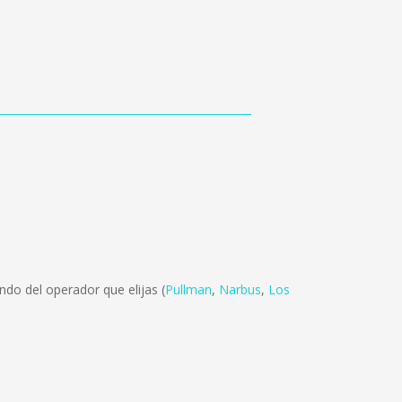
do del operador que elijas (
Pullman
,
Narbus
,
Los