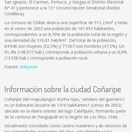
San Ignacio, El Carmen, Pemuco, y Yungay el Distrito Electoral
N° 41 y pertenece a la 13.ª Circunscripción Senatorial (Biobío
Cordillera).
La comuna de Chillán abarca una superficie de 511,2 km² y tenía
en el censo de 2002 una población de 161.953 habitantes,
correspondientes a un 8,70% de la población total de la región y
una densidad de 316,81 hab/km². Del total de la población,
84.946 son mujeres (52,5%) y 77.007 son hombres (47,5%). Un
91,4% (148.015 hab.) corresponde a población urbana y un 8,6%
(13.938 hab.) corresponde a población rural.
Fuente:
Wikipedia
Información sobre la ciudad Coñaripe
Coñaripe (del mapudungun Konha rüpü, 'sendero del guerrero')
es un balneario lacustre de 1416 habitantes1 (censo de 2002)
ubicado en la ribera oriente del lago Calafquén, formando parte
de la comuna de Panguipulli en la Región de Los Ríos, Chile.
Inicialmente concebido como centro maderero y de servicios de
las comunidades mapuches del área, actualmente se ha