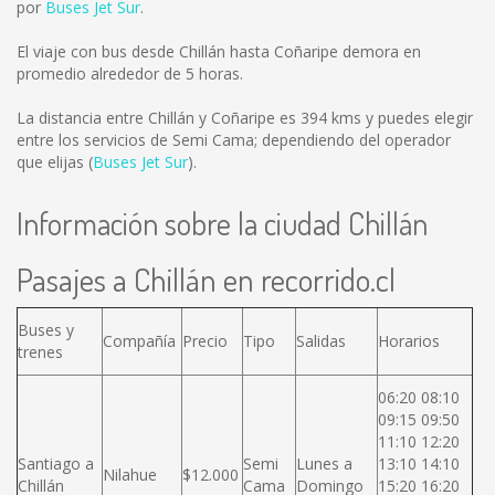
por
Buses Jet Sur
.
El viaje con bus desde Chillán hasta Coñaripe demora en
promedio alrededor de 5 horas.
La distancia entre Chillán y Coñaripe es
394 kms
y puedes elegir
entre los servicios de Semi Cama; dependiendo del operador
que elijas (
Buses Jet Sur
).
Información sobre la ciudad Chillán
Pasajes a Chillán en recorrido.cl
Buses y
Compañía
Precio
Tipo
Salidas
Horarios
trenes
06:20 08:10
09:15 09:50
11:10 12:20
Santiago a
Semi
Lunes a
13:10 14:10
Nilahue
$12.000
Chillán
Cama
Domingo
15:20 16:20