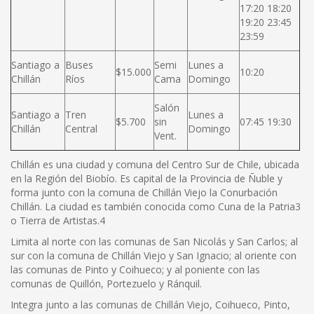
17:20 18:20
19:20 23:45
23:59
Santiago a
Buses
Semi
Lunes a
$15.000
10:20
Chillán
Ríos
Cama
Domingo
Salón
Santiago a
Tren
Lunes a
$5.700
sin
07:45 19:30
Chillán
Central
Domingo
Vent.
Chillán es una ciudad y comuna del Centro Sur de Chile, ubicada
en la Región del Biobío. Es capital de la Provincia de Ñuble y
forma junto con la comuna de Chillán Viejo la Conurbación
Chillán. La ciudad es también conocida como Cuna de la Patria3
o Tierra de Artistas.4
Limita al norte con las comunas de San Nicolás y San Carlos; al
sur con la comuna de Chillán Viejo y San Ignacio; al oriente con
las comunas de Pinto y Coihueco; y al poniente con las
comunas de Quillón, Portezuelo y Ránquil.
Integra junto a las comunas de Chillán Viejo, Coihueco, Pinto,