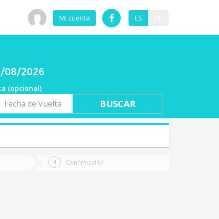
Mi cuenta
ES
EN
07/08/2026
ta (opcional)
a
ta
Confirmación