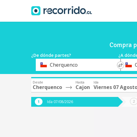
Compra pa
¿De dónde partes?
¿A dónde
*
*
Cherquenco
Origen
Destin
Desde
Hasta
Ida
Cherquenco
Cajon
Viernes 07 Agost
Ida 07/08/2026