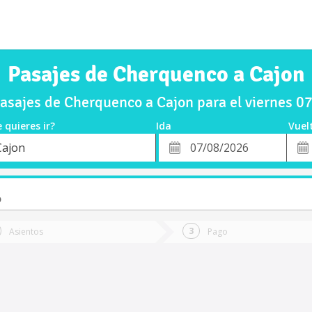
Pasajes de Cherquenco a Cajon
sajes de Cherquenco a Cajon para el viernes 
 quieres ir?
Ida
Vuel
*
Fech
Cajon
o
Fecha
de
de
Vuel
Ida
o
Asientos
Pago