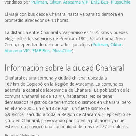
vendidos por
Pullman
,
Ciktur
,
Atacama VIP
,
EME Bus
,
PlussChile
.
El viaje con bus desde Chañaral hasta Valparaíso demora en
promedio alrededor de 14 horas.
La distancia entre Chañaral y Valparaíso es
1075 kms
y puedes
elegir entre los servicios de Premium 180°, Salón Cama, Semi
Cama; dependiendo del operador que elijas (
Pullman
,
Ciktur
,
Atacama VIP
,
EME Bus
,
PlussChile
).
Información sobre la ciudad Chañaral
Chañaral es una comuna y ciudad chilena, ubicada a
167 km de Copiapó en la Región de Atacama. La comuna es
además la capital de laprovincia de Chañaral. La población de la
comuna Chañaral es de 13 410 habitantes. No se tiene
demasiados registros de terremotos o sismos en Chañaral pero
en el año 2002, un día 18 de abril, un fuerte sismo de
6.9 Richter sacudió a toda la Región de Atacama. El epicentro se
situó en Chañaral, provocando pánico en la población ya que
este sismo provocó una continuidad de más de 277 temblores.
Fuente: Wikipedia