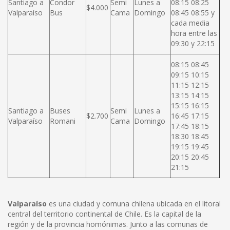
Santiago a
Condor
Semi
Lunes a
08:15 08:25
$4.000
Valparaíso
Bus
Cama
Domingo
08:45 08:55 y
cada media
hora entre las
09:30 y 22:15
08:15 08:45
09:15 10:15
11:15 12:15
13:15 14:15
15:15 16:15
Santiago a
Buses
Semi
Lunes a
$2.700
16:45 17:15
Valparaíso
Romani
Cama
Domingo
17:45 18:15
18:30 18:45
19:15 19:45
20:15 20:45
21:15
Valparaíso
es una ciudad y comuna chilena ubicada en el litoral
central del territorio continental de Chile. Es la capital de la
región y de la provincia homónimas. Junto a las comunas de