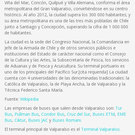
Viña del Mar, Concón, Quilpué y Villa Alemana, conforma el área
metropolitana del Gran Valparaíso, convirtiéndose en su centro
histórico. Al año 2012, la ciudad supera los 300 000 habitantes; y
su área metropolitana es una de las tres más pobladas de Chile
junto a Santiago y Concepción, superando la cifra de 1 000 000
de habitantes.
La ciudad es la sede del Congreso Nacional, la Comandancia en
Jefe de la Armada de Chile y de otros servicios públicos e
instituciones del Estado de carácter nacional como el Consejo
de la Cultura y las Artes, la Subsecretaría de Pesca, los servicios
de Aduanas y de Pesca y Acuicultura. Su terminal portuario es
uno de los principales del Pacífico Sur.[cita requerida] La ciudad
cuenta con 4 universidades de las denominadas tradicionales: la
Católica de Valparaíso, la de Playa Ancha, la de Valparaíso y la
Técnica Federico Santa María.
Fuente:
Wikipedia
Las empresas de buses que salen desde Valparaíso son:
Tur
Bus
,
Pullman Bus
,
Condor Bus
,
Cruz del Sur
,
Buses ETM
,
EME
Bus
,
Ciktur
,
Buses JAC
y
Buses Romani
.
El terminal principal de Valparaíso es el
Terminal Valparaíso
.