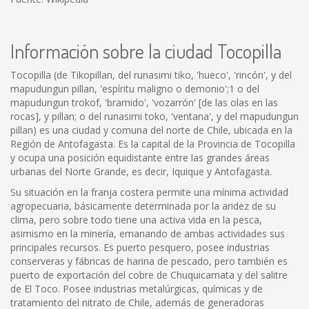
Información sobre la ciudad Tocopilla
Tocopilla (de Tikopillan, del runasimi tiko, 'hueco', 'rincón', y del
mapudungun pillan, 'espíritu maligno o demonio';1 o del
mapudungun trokof, 'bramido', 'vozarrón' [de las olas en las
rocas], y pillan; o del runasimi toko, 'ventana', y del mapudungun
pillan) es una ciudad y comuna del norte de Chile, ubicada en la
Región de Antofagasta. Es la capital de la Provincia de Tocopilla
y ocupa una posición equidistante entre las grandes áreas
urbanas del Norte Grande, es decir, Iquique y Antofagasta.
Su situación en la franja costera permite una mínima actividad
agropecuaria, básicamente determinada por la aridez de su
clima, pero sobre todo tiene una activa vida en la pesca,
asimismo en la minería, emanando de ambas actividades sus
principales recursos. Es puerto pesquero, posee industrias
conserveras y fábricas de harina de pescado, pero también es
puerto de exportación del cobre de Chuquicamata y del salitre
de El Toco. Posee industrias metalúrgicas, químicas y de
tratamiento del nitrato de Chile, además de generadoras