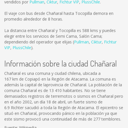
vendidos por
Pullman
,
Ciktur
,
Fichtur VIP
,
PlussChile
.
El viaje con bus desde Chañaral hasta Tocopilla demora en
promedio alrededor de 8 horas.
La distancia entre Chañaral y Tocopilla es
588 kms
y puedes
elegir entre los servicios de Semi Cama, Salón Cama;
dependiendo del operador que elijas (
Pullman
,
Ciktur
,
Fichtur
VIP
,
PlussChile
).
Información sobre la ciudad Chañaral
Chañaral es una comuna y ciudad chilena, ubicada a
167 km de Copiapó en la Región de Atacama. La comuna es
además la capital de laprovincia de Chañaral. La población de la
comuna Chañaral es de 13 410 habitantes. No se tiene
demasiados registros de terremotos o sismos en Chañaral pero
en el año 2002, un día 18 de abril, un fuerte sismo de
6.9 Richter sacudió a toda la Región de Atacama. El epicentro se
situó en Chañaral, provocando pánico en la población ya que
este sismo provocó una continuidad de más de 277 temblores.
Fuente: Wikipedia