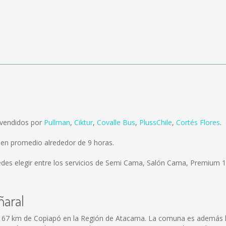
 vendidos por
Pullman
,
Ciktur
,
Covalle Bus
,
PlussChile
,
Cortés Flores
.
 en promedio alrededor de 9 horas.
des elegir entre los servicios de Semi Cama, Salón Cama, Premium 18
ñaral
167 km de Copiapó en la Región de Atacama. La comuna es además la 