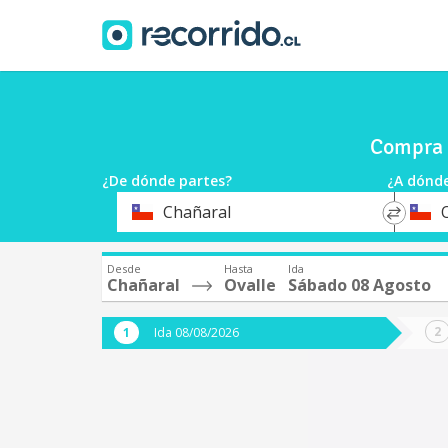
Compra 
¿De dónde partes?
¿A dónde
*
*
Chañaral
Origen
Destin
Desde
Hasta
Ida
Chañaral
Ovalle
Sábado 08 Agosto
Ida 08/08/2026