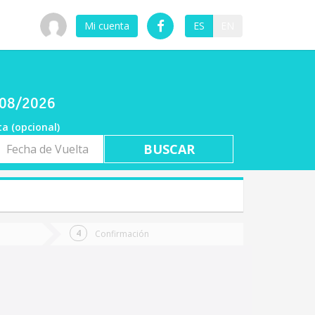
Mi cuenta
ES
EN
/08/2026
ta (opcional)
a
ta
Confirmación