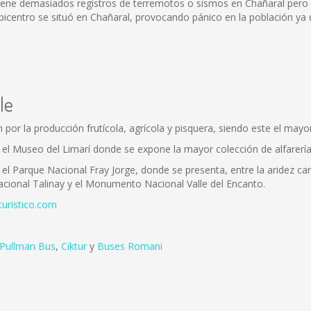
iene demasiados registros de terremotos o sismos en Chañaral pero en
 epicentro se situó en Chañaral, provocando pánico en la población y
le
n por la producción frutícola, agrícola y pisquera, siendo este el may
, el Museo del Limarí donde se expone la mayor colección de alfarería
el Parque Nacional Fray Jorge, donde se presenta, entre la aridez ca
Nacional Talinay y el Monumento Nacional Valle del Encanto.
turistico.com
Pullman Bus
,
Ciktur
y
Buses Romani