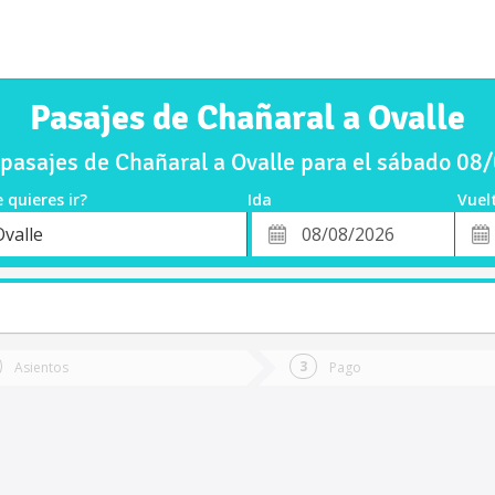
Pasajes de Chañaral a Ovalle
pasajes de Chañaral a Ovalle para el sábado 08
 quieres ir?
Ida
Vuel
*
Fech
Ovalle
o
Fecha
de
de
Vuel
Ida
Asientos
Pago