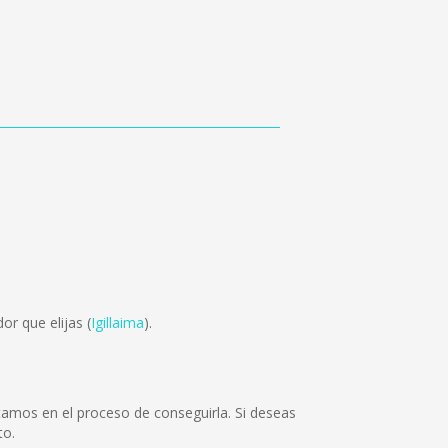
or que elijas (
Igillaima
).
tamos en el proceso de conseguirla. Si deseas
to.