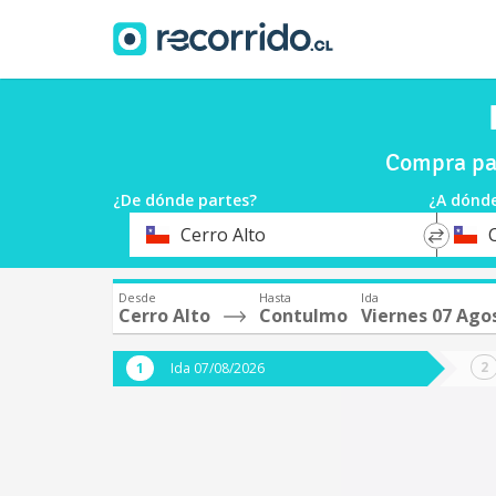
Compra pas
¿De dónde partes?
¿A dónde
*
*
Cerro Alto
Origen
Destin
Desde
Hasta
Ida
Cerro Alto
Contulmo
Viernes 07 Ago
Ida 07/08/2026