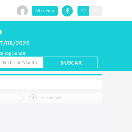
Mi cuenta
ES
EN
o
 07/08/2026
ta (opcional)
a
ta
Confirmación