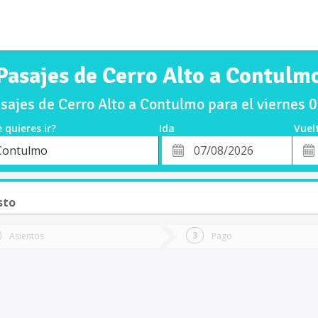
Pasajes de Cerro Alto a Contulm
ajes de Cerro Alto a Contulmo para el viernes
 quieres ir?
Ida
Vuel
*
Fech
Contulmo
o
Fecha
de
de
Vuel
Ida
sto
Asientos
Pago