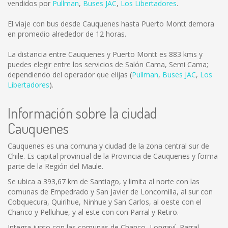
vendidos por
Pullman
,
Buses JAC
,
Los Libertadores
.
El viaje con bus desde Cauquenes hasta Puerto Montt demora
en promedio alrededor de 12 horas.
La distancia entre Cauquenes y Puerto Montt es
883 kms
y
puedes elegir entre los servicios de Salón Cama, Semi Cama;
dependiendo del operador que elijas (
Pullman
,
Buses JAC
,
Los
Libertadores
).
Información sobre la ciudad
Cauquenes
Cauquenes es una comuna y ciudad de la zona central sur de
Chile. Es capital provincial de la Provincia de Cauquenes y forma
parte de la Región del Maule.
Se ubica a 393,67 km de Santiago, y limita al norte con las
comunas de Empedrado y San Javier de Loncomilla, al sur con
Cobquecura, Quirihue, Ninhue y San Carlos, al oeste con el
Chanco y Pelluhue, y al este con con Parral y Retiro.
Integra junto con las comunas de Chanco, Longaví, Parral,