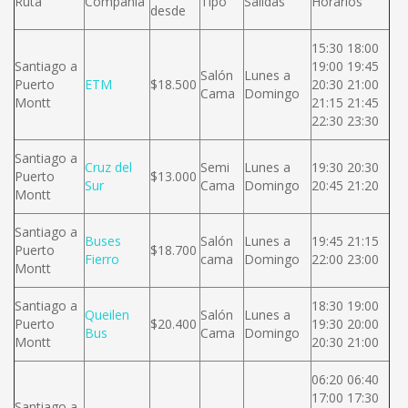
Ruta
Compañía
Tipo
Salidas
Horarios
desde
15:30 18:00
Santiago a
19:00 19:45
Salón
Lunes a
Puerto
ETM
$18.500
20:30 21:00
Cama
Domingo
Montt
21:15 21:45
22:30 23:30
Santiago a
Cruz del
Semi
Lunes a
19:30 20:30
Puerto
$13.000
Sur
Cama
Domingo
20:45 21:20
Montt
Santiago a
Buses
Salón
Lunes a
19:45 21:15
Puerto
$18.700
Fierro
cama
Domingo
22:00 23:00
Montt
Santiago a
18:30 19:00
Queilen
Salón
Lunes a
Puerto
$20.400
19:30 20:00
Bus
Cama
Domingo
Montt
20:30 21:00
06:20 06:40
17:00 17:30
Santiago a