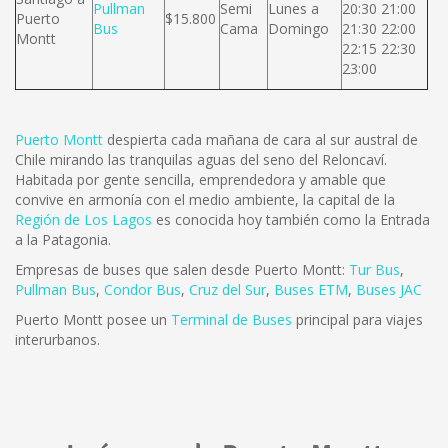
Pullman
Semi
Lunes a
20:30 21:00
Puerto
$15.800
Bus
Cama
Domingo
21:30 22:00
Montt
22:15 22:30
23:00
Puerto Montt
despierta cada mañana de cara al sur austral de
Chile mirando las tranquilas aguas del seno del Reloncaví.
Habitada por gente sencilla, emprendedora y amable que
convive en armonía con el medio ambiente, la capital de la
Región de Los Lagos
es conocida hoy también como la Entrada
a la Patagonia.
Empresas de buses que salen desde Puerto Montt:
Tur Bus
,
Pullman Bus
,
Condor Bus
,
Cruz del Sur
,
Buses ETM
,
Buses JAC
Puerto Montt posee un
Terminal de Buses
principal para viajes
interurbanos.