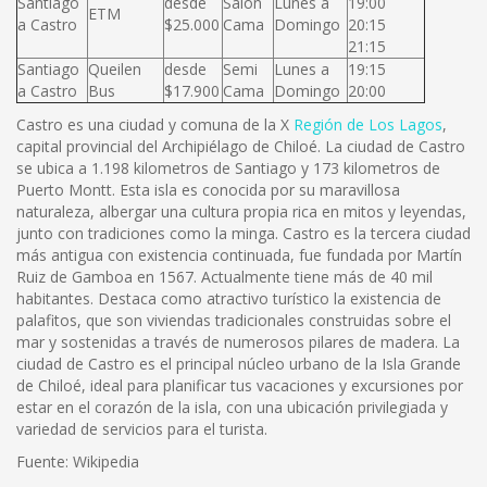
Santiago
desde
Salón
Lunes a
19:00
ETM
a Castro
$25.000
Cama
Domingo
20:15
21:15
Santiago
Queilen
desde
Semi
Lunes a
19:15
a Castro
Bus
$17.900
Cama
Domingo
20:00
Castro es una ciudad y comuna de la X
Región de Los Lagos
,
capital provincial del Archipiélago de Chiloé. La ciudad de Castro
se ubica a 1.198 kilometros de Santiago y 173 kilometros de
Puerto Montt. Esta isla es conocida por su maravillosa
naturaleza, albergar una cultura propia rica en mitos y leyendas,
junto con tradiciones como la minga. Castro es la tercera ciudad
más antigua con existencia continuada, fue fundada por Martín
Ruiz de Gamboa en 1567. Actualmente tiene más de 40 mil
habitantes. Destaca como atractivo turístico la existencia de
palafitos, que son viviendas tradicionales construidas sobre el
mar y sostenidas a través de numerosos pilares de madera. La
ciudad de Castro es el principal núcleo urbano de la Isla Grande
de Chiloé, ideal para planificar tus vacaciones y excursiones por
estar en el corazón de la isla, con una ubicación privilegiada y
variedad de servicios para el turista.
Fuente: Wikipedia