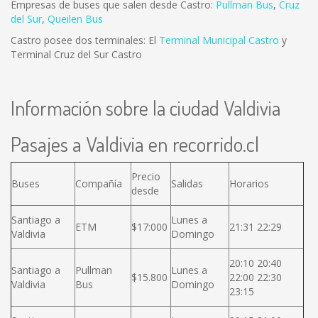
Empresas de buses que salen desde Castro:
Pullman Bus
,
Cruz
del Sur
,
Queilen Bus
Castro posee dos terminales: El
Terminal Municipal Castro
y
Terminal Cruz del Sur Castro
Información sobre la ciudad Valdivia
Pasajes a Valdivia en recorrido.cl
Precio
Buses
Compañía
Salidas
Horarios
desde
Santiago a
Lunes a
ETM
$17:000
21:31 22:29
Valdivia
Domingo
20:10 20:40
Santiago a
Pullman
Lunes a
$15.800
22:00 22:30
Valdivia
Bus
Domingo
23:15