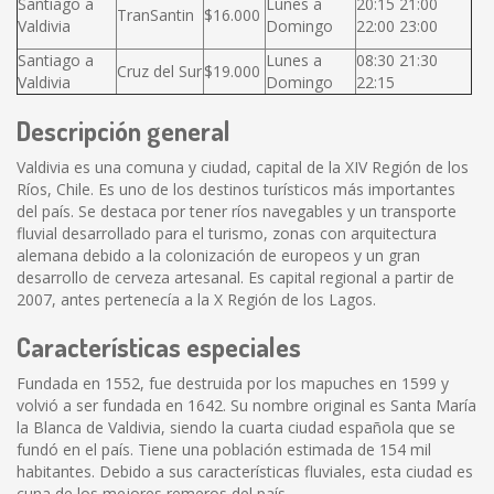
Santiago a
Lunes a
20:15 21:00
TranSantin
$16.000
Valdivia
Domingo
22:00 23:00
Santiago a
Lunes a
08:30 21:30
Cruz del Sur
$19.000
Valdivia
Domingo
22:15
Descripción general
Valdivia es una comuna y ciudad, capital de la XIV Región de los
Ríos, Chile. Es uno de los destinos turísticos más importantes
del país. Se destaca por tener ríos navegables y un transporte
fluvial desarrollado para el turismo, zonas con arquitectura
alemana debido a la colonización de europeos y un gran
desarrollo de cerveza artesanal. Es capital regional a partir de
2007, antes pertenecía a la X Región de los Lagos.
Características especiales
Fundada en 1552, fue destruida por los mapuches en 1599 y
volvió a ser fundada en 1642. Su nombre original es Santa María
la Blanca de Valdivia, siendo la cuarta ciudad española que se
fundó en el país. Tiene una población estimada de 154 mil
habitantes. Debido a sus características fluviales, esta ciudad es
cuna de los mejores remeros del país.