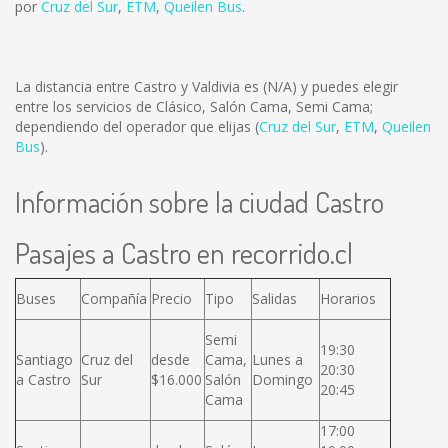
por
Cruz del Sur
,
ETM
,
Queilen Bus
.
La distancia entre Castro y Valdivia es
(N/A)
y puedes elegir
entre los servicios de Clásico, Salón Cama, Semi Cama;
dependiendo del operador que elijas (
Cruz del Sur
,
ETM
,
Queilen
Bus
).
Información sobre la ciudad Castro
Pasajes a Castro en recorrido.cl
Buses
Compañía
Precio
Tipo
Salidas
Horarios
Semi
19:30
Santiago
Cruz del
desde
Cama,
Lunes a
20:30
a Castro
Sur
$16.000
Salón
Domingo
20:45
Cama
17:00