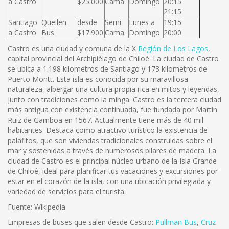
a Castro
$25.000
Cama
Domingo
20:15
21:15
Santiago
Queilen
desde
Semi
Lunes a
19:15
a Castro
Bus
$17.900
Cama
Domingo
20:00
Castro es una ciudad y comuna de la X
Región de Los Lagos
,
capital provincial del Archipiélago de Chiloé. La ciudad de Castro
se ubica a 1.198 kilometros de Santiago y 173 kilometros de
Puerto Montt. Esta isla es conocida por su maravillosa
naturaleza, albergar una cultura propia rica en mitos y leyendas,
junto con tradiciones como la minga. Castro es la tercera ciudad
más antigua con existencia continuada, fue fundada por Martín
Ruiz de Gamboa en 1567. Actualmente tiene más de 40 mil
habitantes. Destaca como atractivo turístico la existencia de
palafitos, que son viviendas tradicionales construidas sobre el
mar y sostenidas a través de numerosos pilares de madera. La
ciudad de Castro es el principal núcleo urbano de la Isla Grande
de Chiloé, ideal para planificar tus vacaciones y excursiones por
estar en el corazón de la isla, con una ubicación privilegiada y
variedad de servicios para el turista.
Fuente: Wikipedia
Empresas de buses que salen desde Castro:
Pullman Bus
,
Cruz