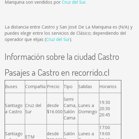
Mariquina son vendidos por
Cruz del Sur
.
La distancia entre Castro y San José De La Mariquina es
(N/A)
y
puedes elegir entre los servicios de Clásico; dependiendo del
operador que elijas (
Cruz del Sur
).
Información sobre la ciudad Castro
Pasajes a Castro en recorrido.cl
Buses
Compañía
Precio
Tipo
Salidas
Horarios
Semi
19:30
Santiago
Cruz del
desde
Cama,
Lunes a
20:30
a Castro
Sur
$16.000
Salón
Domingo
20:45
Cama
17:00
Santiago
desde
Salón
Lunes a
19:00
ETM