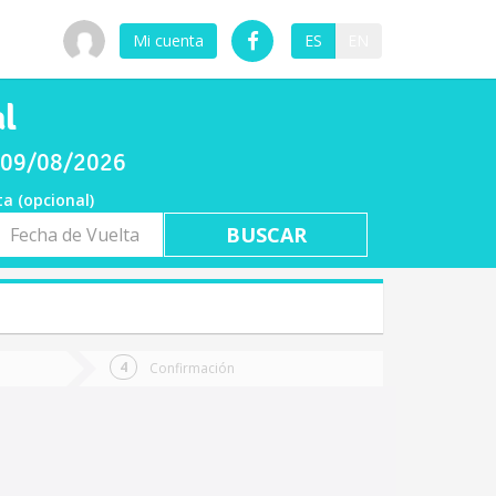
Mi cuenta
ES
EN
al
o 09/08/2026
ta (opcional)
a
ta
Confirmación