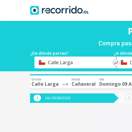
P
Compra pasa
¿De dónde partes?
¿A dónde
*
*
Calle Larga
Origen
Destin
Desde
Hasta
Ida
Calle Larga
Cañaveral
Domingo 09 A
Ida 09/08/2026