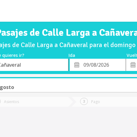
asajes de Calle Larga a Cañaver
jes de Calle Larga a Cañaveral para el doming
 quieres ir?
Ida
Vuel
*
Fech
Cañaveral
o
Fecha
de
de
Vuel
Ida
gosto
Asientos
Pago