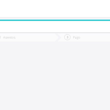
de quieres ir?
Ida
Vuelta
Asientos
Pago
*
Fec
Coquimbo
Fecha
de
de
Vuel
Ida