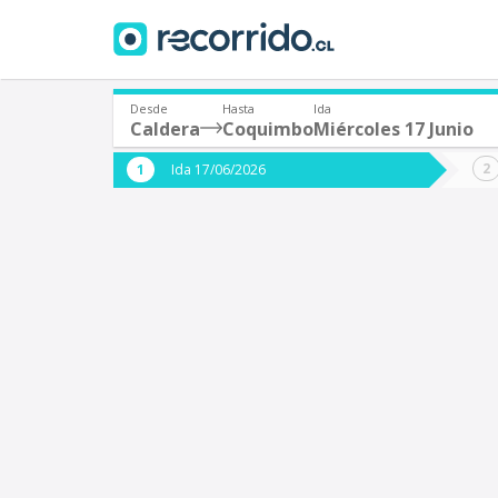
Desde
Hasta
Ida
Caldera
Coquimbo
Miércoles 17 Junio
¿De dónde partes?
¿A dón
Ida 17/06/2026
*
*
Caldera
Origen
Destino