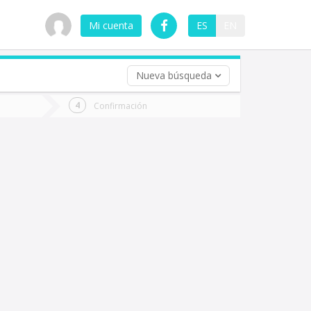
Mi cuenta
ES
EN
Nueva búsqueda
 (opcional)
Confirmación
ha
ta